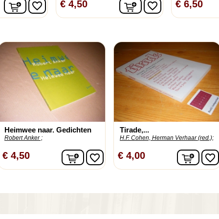
In winkelwagen
In winkelwagen
€ 4,50
€ 6,50
favorite_border
favorite_border
Heimwee naar. Gedichten
Tirade,...
Robert Anker ;
H.F. Cohen, Herman Verhaar (red.);
In winkelwagen
In wi
€ 4,50
€ 4,00
favorite_border
favorite_border