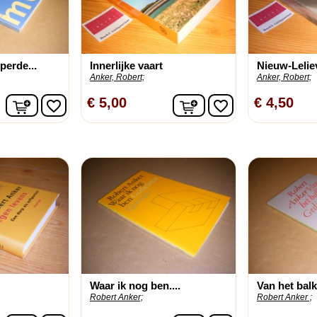
erde...
Innerlijke vaart
Nieuw-Lelie
Anker, Robert;
Anker, Robert;
In winkelwagen
In winkelwagen
€ 5,00
€ 4,50
favorite_border
favorite_border
Waar ik nog ben....
Van het bal
Robert Anker;
Robert Anker ;