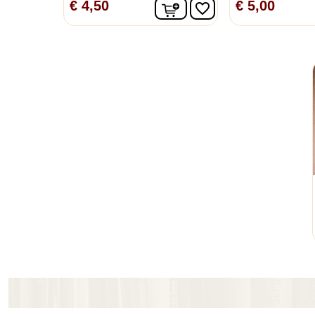
In winkelwagen
€ 4,50
€ 5,00
favorite_border