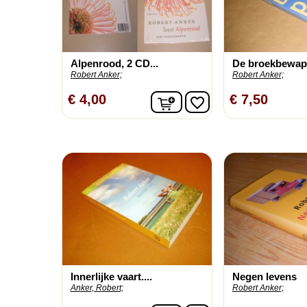
Alpenrood, 2 CD...
De broekbewapp
Robert Anker;
Robert Anker;
In winkelwagen
€ 4,00
€ 7,50
favorite_border
Innerlijke vaart....
Negen levens
Anker, Robert;
Robert Anker;