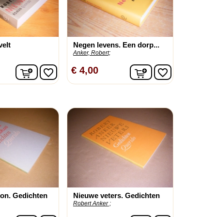
velt
Negen levens. Een dorp...
Anker, Robert;
In winkelwagen
In winkelwagen
€ 4,00
favorite_border
favorite_border
kon. Gedichten
Nieuwe veters. Gedichten
Robert Anker ;