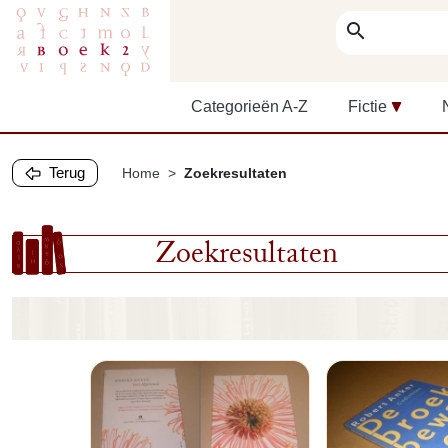
search
Categorieën A-Z
Fictie
Terug
Home
Zoekresultaten
Zoekresultaten