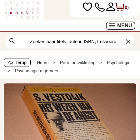
(0)
MENU
search
clear
Terug
Home
Pers. ontwikkeling
Psychologie
Psychologie algemeen