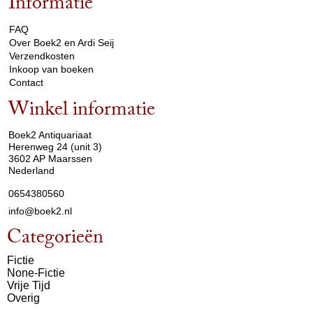
Informatie
arrow_drop_down
FAQ
Over Boek2 en Ardi Seij
Verzendkosten
Inkoop van boeken
Contact
Winkel informatie
arrow_drop_down
Boek2 Antiquariaat
Herenweg 24 (unit 3)
3602 AP Maarssen
Nederland
0654380560
info@boek2.nl
Categorieën
Fictie
None-Fictie
Vrije Tijd
Overig