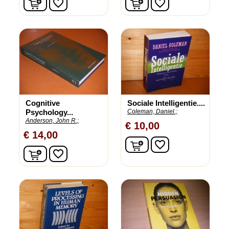
favorite_border
favorite_border
Cognitive
Sociale Intelligentie....
Psychology...
Coleman, Daniel.;
Anderson, John R.;
€ 10,00
€ 14,00
In winkelwagen
favorite_border
In winkelwagen
favorite_border