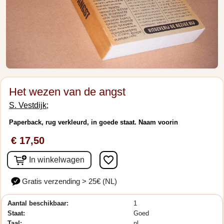
Het wezen van de angst
S. Vestdijk;
Paperback, rug verkleurd, in goede staat. Naam voorin
€ 17,50
favorite_border
In winkelwagen
Gratis verzending > 25€ (NL)
Aantal beschikbaar:
1
Staat:
Goed
Taal:
nl