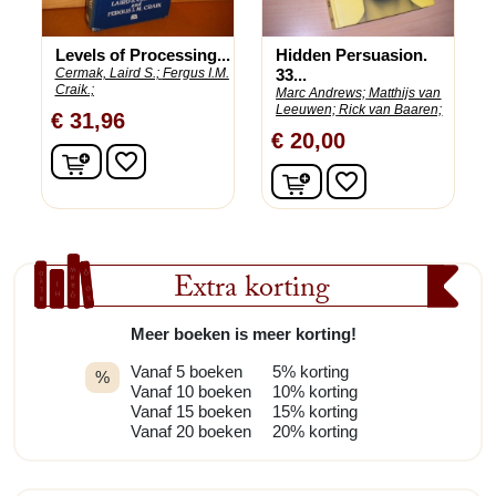
Levels of Processing...
Hidden Persuasion.
Cermak, Laird S.;
Fergus I.M.
33...
Craik.;
Marc Andrews;
Matthijs van
Leeuwen;
Rick van Baaren;
€ 31,96
€ 20,00
In winkelwagen
favorite_border
In winkelwagen
favorite_border
Extra korting
Meer boeken is meer korting!
Vanaf 5 boeken
5% korting
%
Vanaf 10 boeken
10% korting
Vanaf 15 boeken
15% korting
Vanaf 20 boeken
20% korting