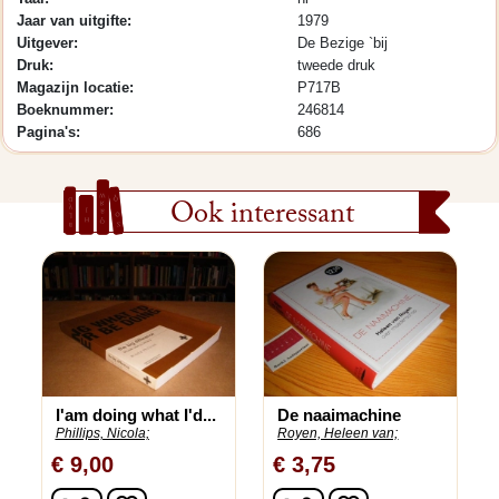
Jaar van uitgifte:
1979
Uitgever:
De Bezige `bij
Druk:
tweede druk
Magazijn locatie:
P717B
Boeknummer:
246814
Pagina's:
686
Ook interessant
I'am doing what I'd...
De naaimachine
Phillips, Nicola;
Royen, Heleen van;
€ 9,00
€ 3,75
In winkelwagen
In winkelwagen