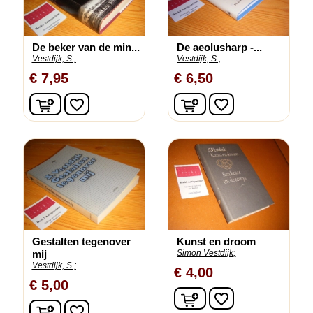
De beker van de min...
De aeolusharp -...
Vestdijk, S.;
Vestdijk, S.;
€ 7,95
€ 6,50
In winkelwagen
In winkelwagen
favorite_border
favorite_border
Gestalten tegenover
Kunst en droom
mij
Simon Vestdijk;
Vestdijk, S.;
€ 4,00
€ 5,00
In winkelwagen
favorite_border
In winkelwagen
favorite_border