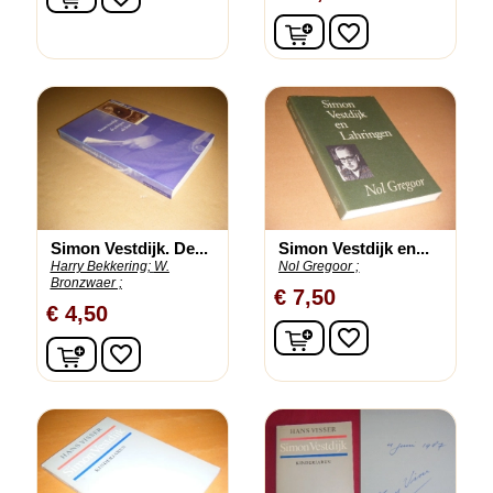
In winkelwagen
favorite_border
Simon Vestdijk. De...
Simon Vestdijk en...
Harry Bekkering;
W.
Nol Gregoor ;
Bronzwaer ;
€ 7,50
€ 4,50
In winkelwagen
favorite_border
In winkelwagen
favorite_border