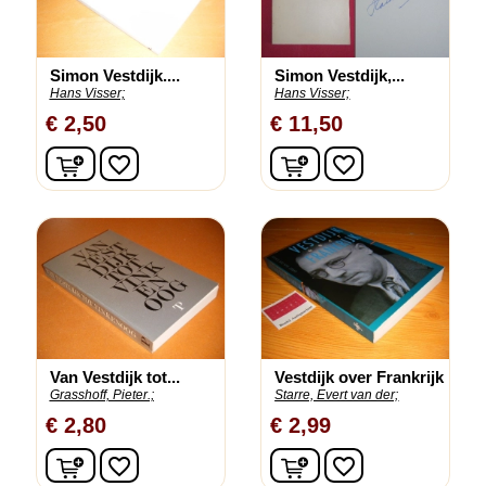
Simon Vestdijk....
Simon Vestdijk,...
Hans Visser;
Hans Visser;
€ 2,50
€ 11,50
In winkelwagen
In winkelwagen
favorite_border
favorite_border
Van Vestdijk tot...
Vestdijk over Frankrijk
Grasshoff, Pieter.;
Starre, Evert van der;
€ 2,80
€ 2,99
In winkelwagen
In winkelwagen
favorite_border
favorite_border