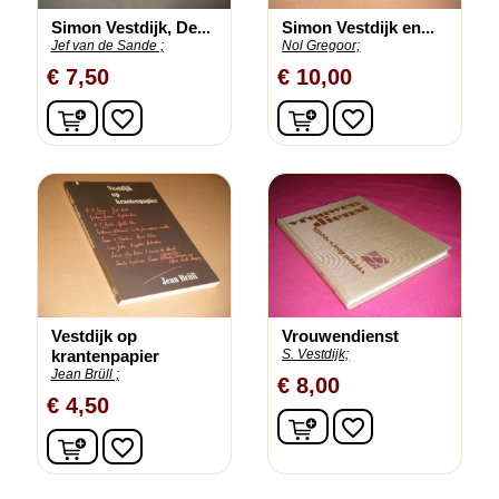
Simon Vestdijk, De...
Simon Vestdijk en...
Jef van de Sande ;
Nol Gregoor;
€ 7,50
€ 10,00
In winkelwagen
In winkelwagen
favorite_border
favorite_border
Vestdijk op
Vrouwendienst
krantenpapier
S. Vestdijk;
Jean Brüll ;
€ 8,00
€ 4,50
In winkelwagen
favorite_border
In winkelwagen
favorite_border