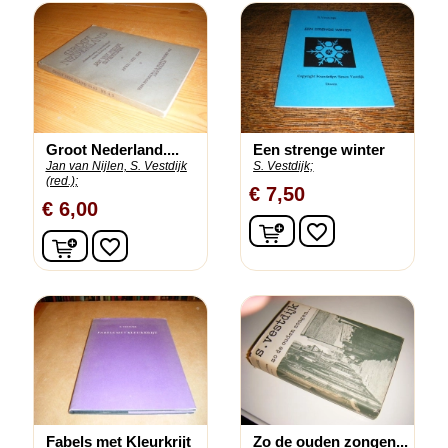
Groot Nederland....
Een strenge winter
Jan van Nijlen, S. Vestdijk
S. Vestdijk;
(red.);
€ 7,50
€ 6,00
In winkelwagen
favorite_border
In winkelwagen
favorite_border
Fabels met Kleurkrijt
Zo de ouden zongen...