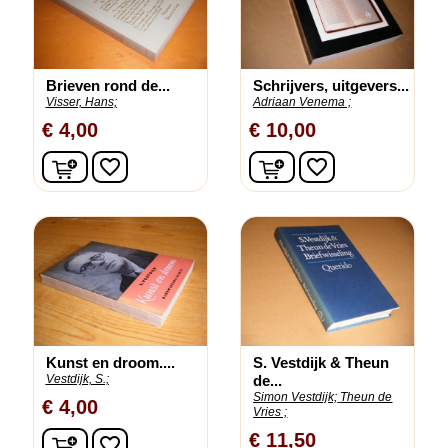
Brieven rond de...
Schrijvers, uitgevers...
Visser, Hans;
Adriaan Venema ;
€ 4,00
€ 10,00
In winkelwagen
In winkelwagen
favorite_border
favorite_border
Kunst en droom....
S. Vestdijk & Theun
Vestdijk, S.;
de...
Simon Vestdijk;
Theun de
€ 4,00
Vries ;
In winkelwagen
€ 11,50
favorite_border