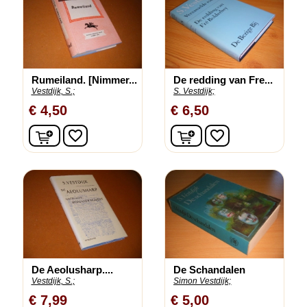
Rumeiland. [Nimmer...
De redding van Fre...
Vestdijk, S.;
S. Vestdijk;
€ 4,50
€ 6,50
In winkelwagen
In winkelwagen
favorite_border
favorite_border
De Aeolusharp....
De Schandalen
Vestdijk, S.;
Simon Vestdijk;
€ 7,99
€ 5,00