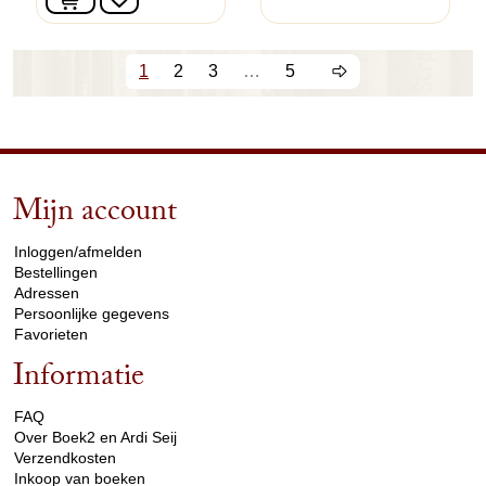
1
2
3
…
5
Mijn account
arrow_drop_down
Inloggen/afmelden
Bestellingen
Adressen
Persoonlijke gegevens
Favorieten
Informatie
arrow_drop_down
FAQ
Over Boek2 en Ardi Seij
Verzendkosten
Inkoop van boeken