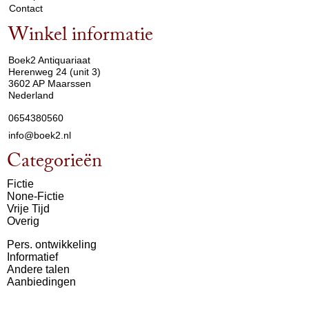
Contact
Winkel informatie
arrow_drop_down
Boek2 Antiquariaat
Herenweg 24 (unit 3)
3602 AP Maarssen
Nederland
0654380560
info@boek2.nl
Categorieën
Fictie
None-Fictie
Vrije Tijd
Overig
Pers. ontwikkeling
Informatief
Andere talen
Aanbiedingen