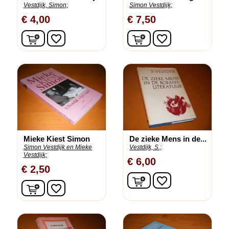
Vestdijk, Simon;
Simon Vestdijk;
€ 4,00
€ 7,50
In winkelwagen
In winkelwagen
favorite_border
favorite_border
Mieke Kiest Simon
De zieke Mens in de...
Simon Vestdijk en Mieke
Vestdijk, S.;
Vestdijk;
€ 6,00
€ 2,50
In winkelwagen
favorite_border
In winkelwagen
favorite_border