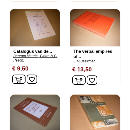
Catalogus van de...
The verbal empires
Bertram Mourits;
Pierre N.G.
of...
Pesch;
E.M.Beekman;
€ 9,50
€ 13,50
In winkelwagen
In winkelwagen
favorite_border
favorite_border