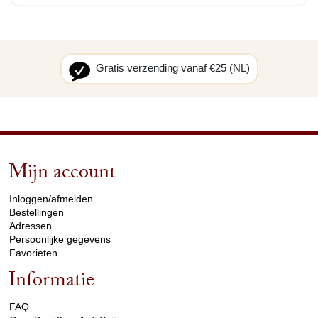
Gratis verzending vanaf €25 (NL)
Mijn account
arrow_drop_down
Inloggen/afmelden
Bestellingen
Adressen
Persoonlijke gegevens
Favorieten
Informatie
arrow_drop_down
FAQ