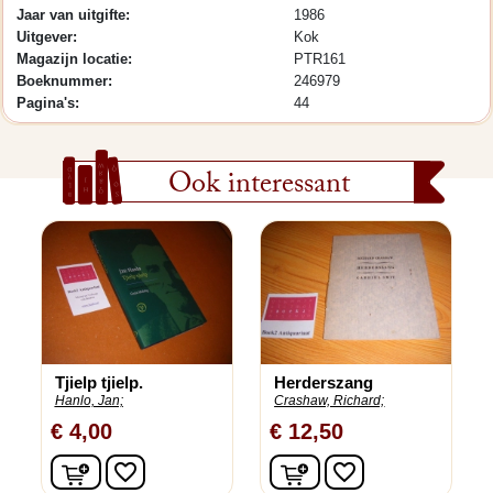
Jaar van uitgifte:
1986
Uitgever:
Kok
Magazijn locatie:
PTR161
Boeknummer:
246979
Pagina's:
44
Ook interessant
Tjielp tjielp.
Herderszang
Hanlo, Jan;
Crashaw, Richard;
€ 4,00
€ 12,50
In winkelwagen
In winkelwagen
favorite_border
favorite_border