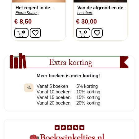
Het regent in de...
Van de afgrond en de...
Pierre Kemp ;
Lucebert;
€ 8,50
€ 30,00
In winkelwagen
In winkelwagen
favorite_border
favorite_border
Extra korting
Meer boeken is meer korting!
Vanaf 5 boeken
5% korting
%
Vanaf 10 boeken
10% korting
Vanaf 15 boeken
15% korting
Vanaf 20 boeken
20% korting