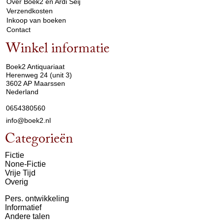
Over Boek2 en Ardi Seij
Verzendkosten
Inkoop van boeken
Contact
Winkel informatie
arrow_drop_down
Boek2 Antiquariaat
Herenweg 24 (unit 3)
3602 AP Maarssen
Nederland
0654380560
info@boek2.nl
Categorieën
Fictie
None-Fictie
Vrije Tijd
Overig
Pers. ontwikkeling
Informatief
Andere talen