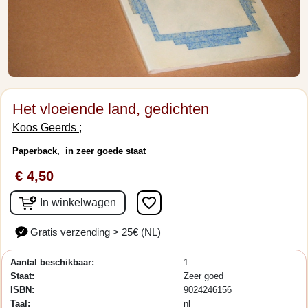
Het vloeiende land, gedichten
Koos Geerds ;
Paperback, in zeer goede staat
€ 4,50
favorite_border
In winkelwagen
Gratis verzending > 25€ (NL)
Aantal beschikbaar:
1
Staat:
Zeer goed
ISBN:
9024246156
Taal:
nl