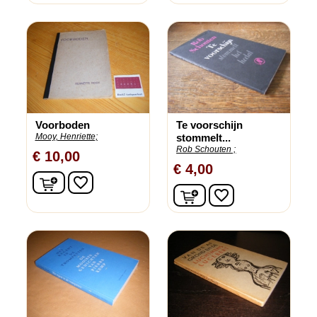
Voorboden
Te voorschijn
Mooy, Henriette;
stommelt...
Rob Schouten ;
€ 10,00
€ 4,00
In winkelwagen
favorite_border
In winkelwagen
favorite_border