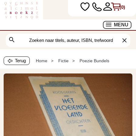
(0)
MENU
search
clear
Terug
Home
Fictie
Poezie Bundels