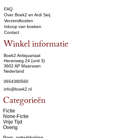
FAQ
Over Boek2 en Ardi Seij
Verzendkosten
Inkoop van boeken
Contact
Winkel informatie
arrow_drop_down
Boek2 Antiquariaat
Herenweg 24 (unit 3)
3602 AP Maarssen
Nederland
0654380560
info@boek2.nl
Categorieën
Fictie
None-Fictie
Vrije Tijd
Overig
Pers. ontwikkeling