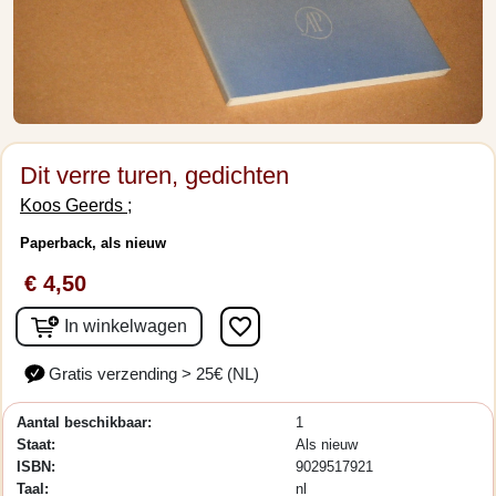
Dit verre turen, gedichten
Koos Geerds ;
Paperback, als nieuw
€ 4,50
favorite_border
In winkelwagen
Gratis verzending > 25€ (NL)
Aantal beschikbaar:
1
Staat:
Als nieuw
ISBN:
9029517921
Taal:
nl