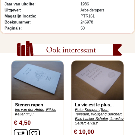
Jaar van uitgifte:
1986
Uitgever:
Arbeiderspers
Magazijn locatie:
PTR161
Boeknummer:
246978
Pagina's:
50
Ook interessant
Stenen rapen
La vie est le plus...
Ine van der Hidde;
Rikkie
Peter Kempen [Toon
Keller (ill.) ;
Tellegen, Wolfgang Borchert,
Else Lasker-Schuler, Jaroslav
€ 4,50
Seifert, e.v.a.];
€ 10,00
In winkelwagen
favorite_border