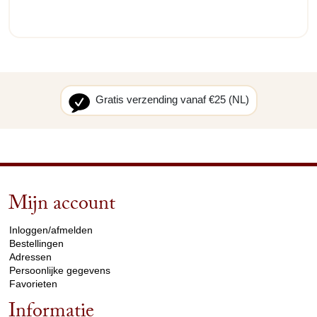
Gratis verzending vanaf €25 (NL)
Mijn account
arrow_drop_down
Inloggen/afmelden
Bestellingen
Adressen
Persoonlijke gegevens
Favorieten
Informatie
arrow_drop_down