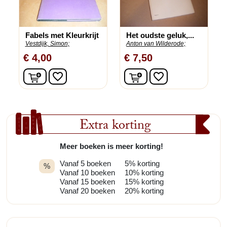
Fabels met Kleurkrijt
Het oudste geluk,...
Vestdijk, Simon;
Anton van Wilderode;
€ 4,00
€ 7,50
In winkelwagen
In winkelwagen
favorite_border
favorite_border
Extra korting
Meer boeken is meer korting!
Vanaf 5 boeken
5% korting
%
Vanaf 10 boeken
10% korting
Vanaf 15 boeken
15% korting
Vanaf 20 boeken
20% korting