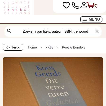
(0)
MENU
search
clear
Terug
Home
Fictie
Poezie Bundels