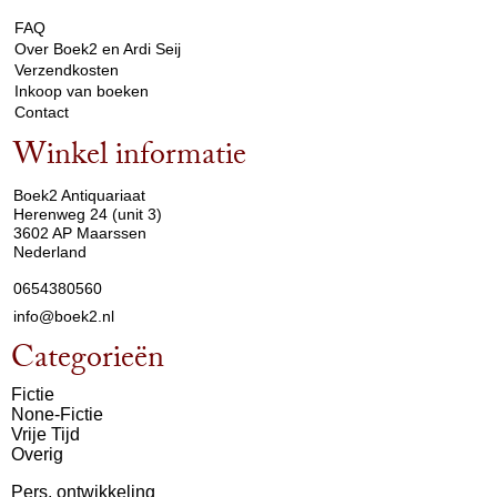
FAQ
Over Boek2 en Ardi Seij
Verzendkosten
Inkoop van boeken
Contact
Winkel informatie
arrow_drop_down
Boek2 Antiquariaat
Herenweg 24 (unit 3)
3602 AP Maarssen
Nederland
0654380560
info@boek2.nl
Categorieën
Fictie
None-Fictie
Vrije Tijd
Overig
Pers. ontwikkeling