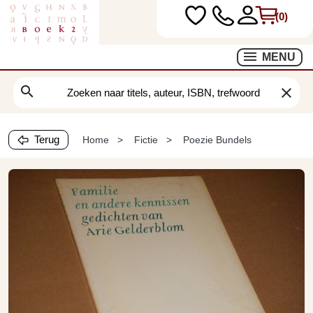
(0)
MENU
search
clear
Terug
Home
Fictie
Poezie Bundels