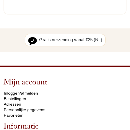
Gratis verzending vanaf €25 (NL)
Mijn account
arrow_drop_down
Inloggen/afmelden
Bestellingen
Adressen
Persoonlijke gegevens
Favorieten
Informatie
arrow_drop_down