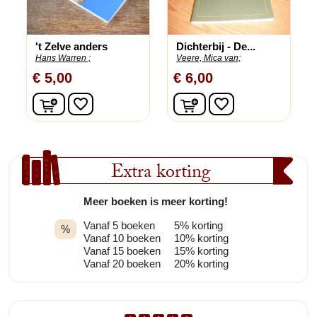
't Zelve anders
Dichterbij - De...
Hans Warren ;
Veere, Mica van;
€ 5,00
€ 6,00
In winkelwagen
In winkelwagen
favorite_border
favorite_border
Extra korting
Meer boeken is meer korting!
Vanaf 5 boeken
5% korting
%
Vanaf 10 boeken
10% korting
Vanaf 15 boeken
15% korting
Vanaf 20 boeken
20% korting