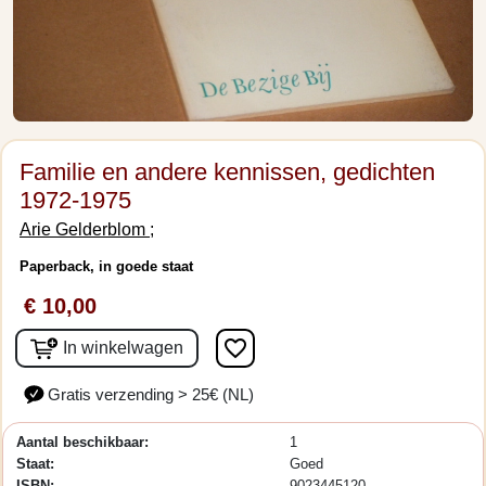
Familie en andere kennissen, gedichten
1972-1975
Arie Gelderblom ;
Paperback, in goede staat
€ 10,00
favorite_border
In winkelwagen
Gratis verzending > 25€ (NL)
Aantal beschikbaar:
1
Staat:
Goed
ISBN:
9023445120