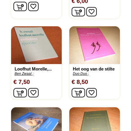
€ 6,00
In winkelwagen
favorite_border
In winkelwagen
favorite_border
Loofhut Morelle,...
Het oog van de stilte
Ben Zwaal ;
Duo Duo ;
€ 7,50
€ 8,50
In winkelwagen
In winkelwagen
favorite_border
favorite_border