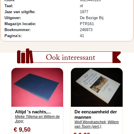
Taal:
nl
Jaar van uitgifte:
1977
Uitgever:
De Bezige Bij
Magazijn locatie:
PTR161
Boeknummer:
246973
Pagina's:
41
Ook interessant
Altijd 's nachts,...
De eenzaamheid der
Mieke Tillema en Willem de
mannen
Jong;
Wolf Wondratschek;
Willem
van Toorn (vert.);
€ 9,50