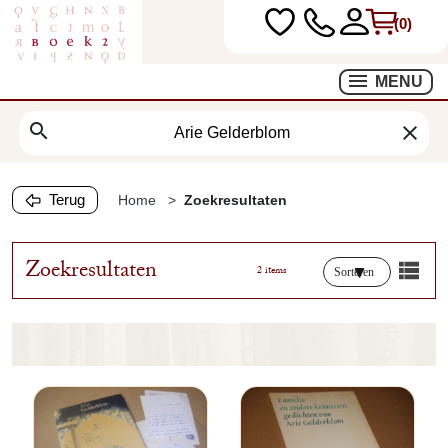
(0)
MENU
search
clear
Terug
Home
Zoekresultaten
Zoekresultaten
2 items
Sorteren