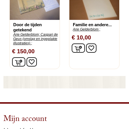
Door de tijden
Familie en andere...
getekend
Arie Gelderblom ;
Arie Gelderblom;
Caspari de
€ 10,00
Geus (omslag en ingeplakte
illustraties).;
In winkelwagen
favorite_border
€ 150,00
In winkelwagen
favorite_border
Mijn account
arrow_drop_down