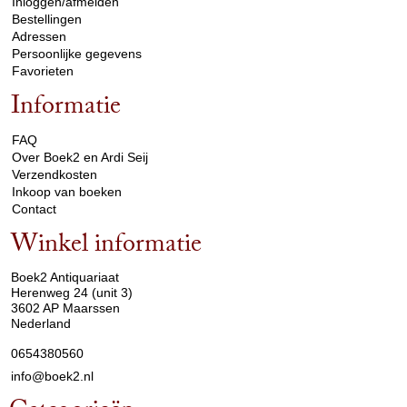
Inloggen/afmelden
Bestellingen
Adressen
Persoonlijke gegevens
Favorieten
Informatie
arrow_drop_down
FAQ
Over Boek2 en Ardi Seij
Verzendkosten
Inkoop van boeken
Contact
Winkel informatie
arrow_drop_down
Boek2 Antiquariaat
Herenweg 24 (unit 3)
3602 AP Maarssen
Nederland
0654380560
info@boek2.nl