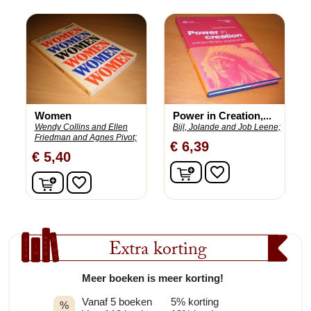
Women
Power in Creation,...
Wendy Collins and Ellen
Bijl, Jolande and Job Leene;
Friedman and Agnes Pivot;
€ 6,39
€ 5,40
In winkelwagen
favorite_border
In winkelwagen
favorite_border
Extra korting
Meer boeken is meer korting!
Vanaf 5 boeken
5% korting
%