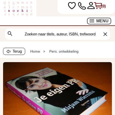
(0)
MENU
search
clear
Terug
Home
Pers. ontwikkeling