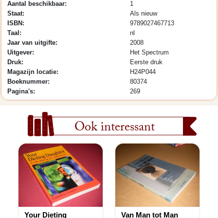
Aantal beschikbaar:
1
Staat:
Als nieuw
ISBN:
9789027467713
Taal:
nl
Jaar van uitgifte:
2008
Uitgever:
Het Spectrum
Druk:
Eerste druk
Magazijn locatie:
H24P044
Boeknummer:
80374
Pagina's:
269
Ook interessant
Your Dieting
Van Man tot Man