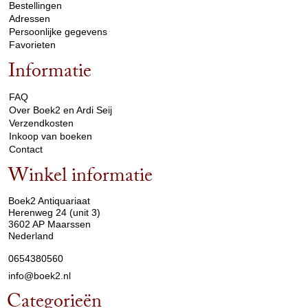
Bestellingen
Adressen
Persoonlijke gegevens
Favorieten
Informatie
arrow_drop_down
FAQ
Over Boek2 en Ardi Seij
Verzendkosten
Inkoop van boeken
Contact
Winkel informatie
arrow_drop_down
Boek2 Antiquariaat
Herenweg 24 (unit 3)
3602 AP Maarssen
Nederland
0654380560
info@boek2.nl
Categorieën