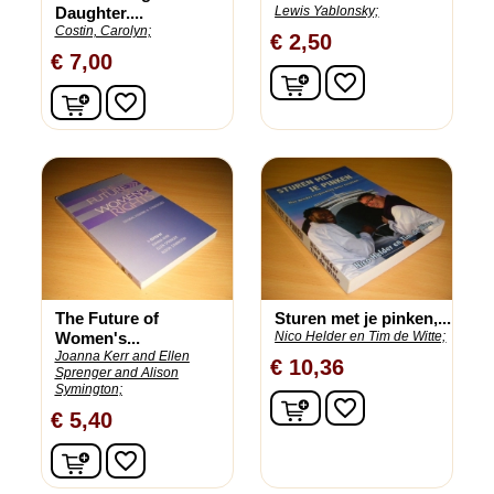
Daughter....
Lewis Yablonsky;
Costin, Carolyn;
€ 2,50
€ 7,00
In winkelwagen
favorite_border
In winkelwagen
favorite_border
The Future of
Sturen met je pinken,...
Women's...
Nico Helder en Tim de Witte;
Joanna Kerr and Ellen
€ 10,36
Sprenger and Alison
Symington;
In winkelwagen
favorite_border
€ 5,40
In winkelwagen
favorite_border