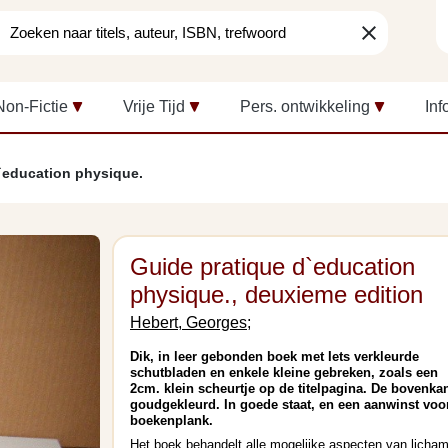
clear
Non-Fictie
Vrije Tijd
Pers. ontwikkeling
Inf
`education physique.
Guide pratique d`education
physique., deuxieme edition
Hebert, Georges;
Dik, in leer gebonden boek met Iets verkleurde
schutbladen en enkele kleine gebreken, zoals een
2cm. klein scheurtje op de titelpagina. De bovenkan
goudgekleurd. In goede staat, en een aanwinst voo
boekenplank.
Het boek behandelt alle mogelijke aspecten van licham