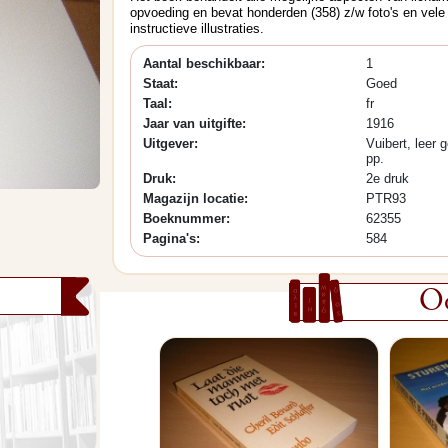
opvoeding en bevat honderden (358) z/w foto's en vele
instructieve illustraties.
Aantal beschikbaar:
1
Staat:
Goed
Taal:
fr
Jaar van uitgifte:
1916
Uitgever:
Vuibert, leer 
pp.
Druk:
2e druk
Magazijn locatie:
PTR93
Boeknummer:
62355
Pagina's:
584
Oo