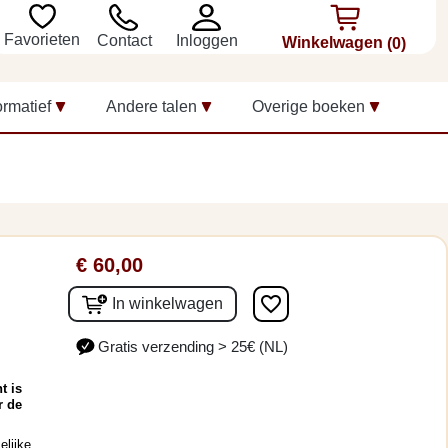
Favorieten
Inloggen
Contact
Winkelwagen
(0)
ormatief
Andere talen
Overige boeken
€ 60,00
favorite_border
In winkelwagen
Gratis verzending > 25€ (NL)
t is
r de
elijke