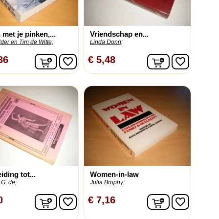
 met je pinken,...
Vriendschap en...
der en Tim de Witte;
Linda Donn;
In winkelwagen
In winkelwag
36
€ 5,48
favorite_border
favorite_border
iding tot...
Women-in-law
G. de;
Julia Brophy;
In winkelwagen
In winkelwag
0
€ 7,16
favorite_border
favorite_border