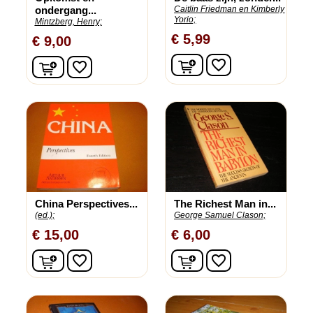
ondergang...
Caitlin Friedman en Kimberly
Yorio;
Mintzberg, Henry;
€ 5,99
€ 9,00
In winkelwagen
In winkelwagen
favorite_border
favorite_border
China Perspectives...
The Richest Man in...
(ed.);
George Samuel Clason;
€ 15,00
€ 6,00
In winkelwagen
In winkelwagen
favorite_border
favorite_border