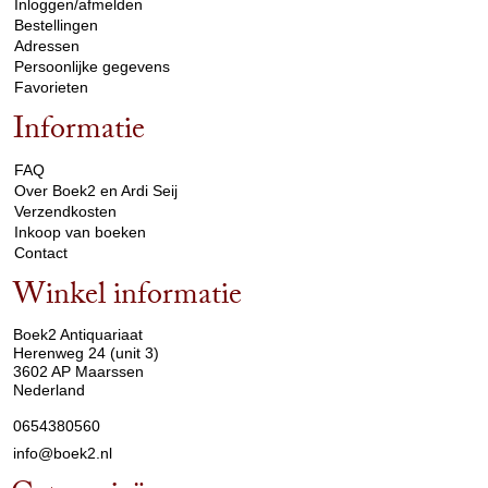
Inloggen/afmelden
Bestellingen
Adressen
Persoonlijke gegevens
Favorieten
Informatie
arrow_drop_down
FAQ
Over Boek2 en Ardi Seij
Verzendkosten
Inkoop van boeken
Contact
Winkel informatie
arrow_drop_down
Boek2 Antiquariaat
Herenweg 24 (unit 3)
3602 AP Maarssen
Nederland
0654380560
info@boek2.nl