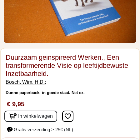
Duurzaam geinspireerd Werken., Een
transformerende Visie op leeftijdbewuste
Inzetbaarheid.
Bosch, Wim. H.D.;
Dunne paperback, in goede staat. Net ex.
€ 9,95
favorite_border
In winkelwagen
Gratis verzending > 25€ (NL)