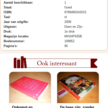
Aantal beschikbaar:
1
Staat:
Goed
ISBN:
9789490242015
Taal:
nl
Jaar van uitgifte:
2009
Uitgever:
Doen en ZIjn.
Druk:
1e druk
Magazijn locatie:
MH24P935B
Boeknummer:
108852
Pagina's:
95
Ook interessant
Opkomst en
De baas zijn, zonder...