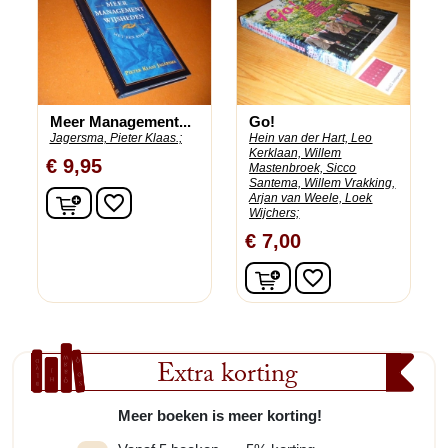
Meer Management...
Go!
Jagersma, Pieter Klaas.;
Hein van der Hart, Leo
Kerklaan, Willem
€ 9,95
Mastenbroek, Sicco
Santema, Willem Vrakking,
In winkelwagen
favorite_border
Arjan van Weele, Loek
Wijchers;
€ 7,00
In winkelwagen
favorite_border
Extra korting
Meer boeken is meer korting!