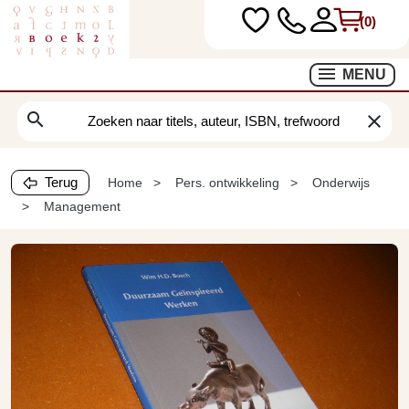
(0)
MENU
search
clear
Terug
Home
Pers. ontwikkeling
Onderwijs
Management