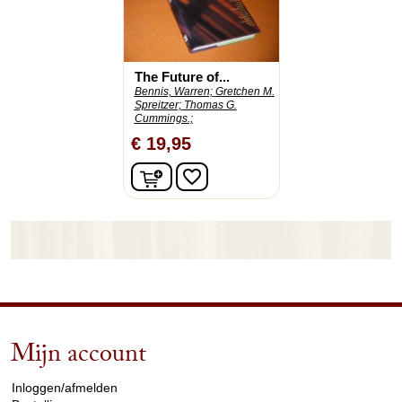
The Future of...
Bennis, Warren;
Gretchen M.
Spreitzer;
Thomas G.
Cummings.;
€ 19,95
In winkelwagen
favorite_border
Mijn account
arrow_drop_down
Inloggen/afmelden