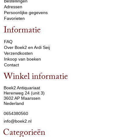
Bestellingen
Adressen
Persoonlijke gegevens
Favorieten
Informatie
arrow_drop_down
FAQ
Over Boek2 en Ardi Seij
Verzendkosten
Inkoop van boeken
Contact
Winkel informatie
arrow_drop_down
Boek2 Antiquariaat
Herenweg 24 (unit 3)
3602 AP Maarssen
Nederland
0654380560
info@boek2.nl
Categorieën