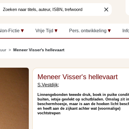
clear
Non-Fictie
Vrije Tijd
Pers. ontwikkeling
Inf
tuur
Meneer Visser's hellevaart
Meneer Visser's hellevaart
S.Vestdijk;
Linnengebonden tweede druk, boek in puike condit
buiten, ietsje gevlekt op schutbladen. Omslag zit i
beschermhoesje, maar is aan de hoeken licht besc
en heeft aan de zijkant achter wat (voormalige)
vochtstrepen