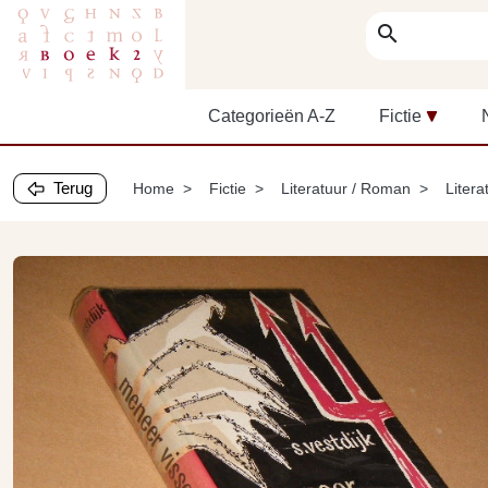
search
Categorieën A-Z
Fictie
Terug
Home
Fictie
Literatuur / Roman
Litera