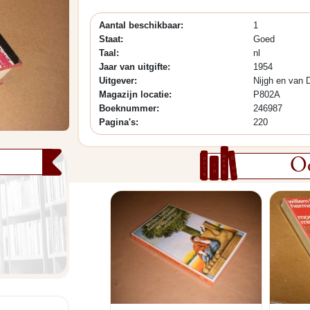
Aantal beschikbaar:
1
Staat:
Goed
Taal:
nl
Jaar van uitgifte:
1954
Uitgever:
Nijgh en van 
Magazijn locatie:
P802A
Boeknummer:
246987
Pagina's:
220
Oo