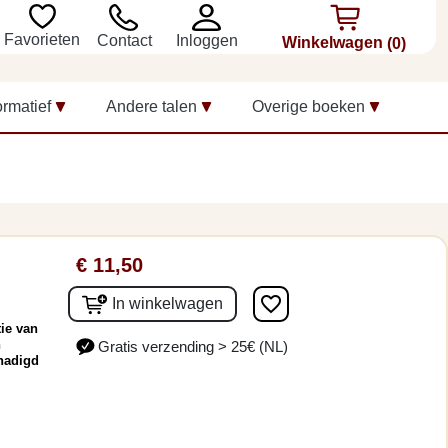
Favorieten
Inloggen
Contact
Winkelwagen
(0)
ormatief
Andere talen
Overige boeken
€ 11,50
favorite_border
In winkelwagen
ie van
n
Gratis verzending > 25€ (NL)
hadigd