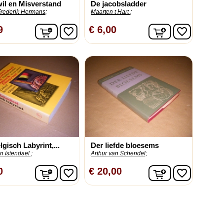
il en Misverstand
De jacobsladder
Frederik Hermans;
Maarten t Hart ;
In winkelwagen
In winkelwag
9
€ 6,00
favorite_border
favorite_border
lgisch Labyrint,...
Der liefde bloesems
n Istendael ;
Arthur van Schendel;
In winkelwagen
In winkelwag
0
€ 20,00
favorite_border
favorite_border