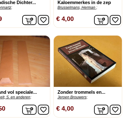
dische Dichter...
Kaloemmerkes in de zep
nnartz;
Brusselmans, Herman ;
In winkelwagen
In winkelwag
9
€ 4,00
favorite_border
favorite_border
nd vol speciale...
Zonder trommels en...
lt, S. en anderen;
Jeroen Brouwers;
In winkelwagen
In winkelwag
50
€ 4,00
favorite_border
favorite_border