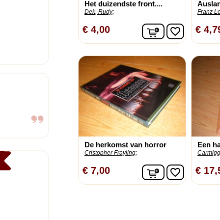
Het duizendste front....
Auslan
Dek, Rudy;
Franz Le
In winkelwagen
€ 4,00
€ 4,7
favorite_border
De herkomst van horror
Een ha
Cristopher Frayling;
Carmigge
In winkelwagen
€ 7,00
€ 17,
favorite_border