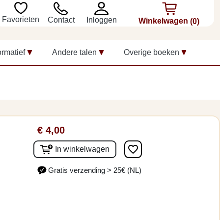
Favorieten
Inloggen
Contact
Winkelwagen
(0)
ormatief
Andere talen
Overige boeken
€ 4,00
favorite_border
In winkelwagen
Gratis verzending > 25€ (NL)