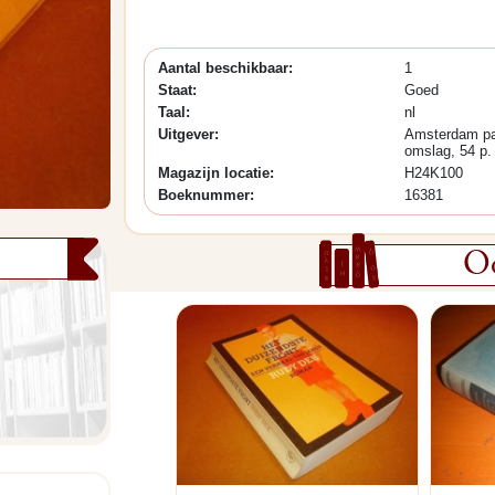
Aantal beschikbaar:
1
Staat:
Goed
Taal:
nl
Uitgever:
Amsterdam pa
omslag, 54 p.
Magazijn locatie:
H24K100
Boeknummer:
16381
Oo