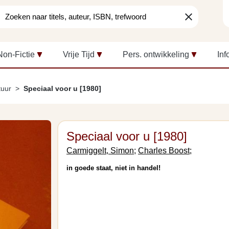
clear
Non-Fictie
Vrije Tijd
Pers. ontwikkeling
Inf
tuur
Speciaal voor u [1980]
Speciaal voor u [1980]
Carmiggelt, Simon;
Charles Boost;
in goede staat, niet in handel!