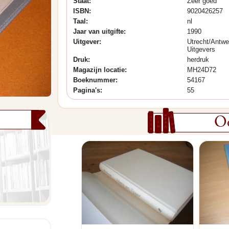
Staat:
Zeer goed
ISBN:
9020426257
Taal:
nl
Jaar van uitgifte:
1990
Uitgever:
Utrecht/Antwe
Uitgevers
Druk:
herdruk
Magazijn locatie:
MH24D72
Boeknummer:
54167
Pagina's:
55
Oo