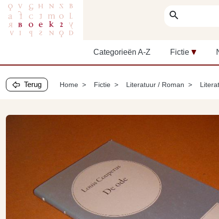
search
Categorieën A-Z
Fictie
Terug
Home
Fictie
Literatuur / Roman
Litera