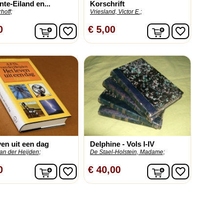
nte-Eiland en...
Korschrift
hoff;
Vriesland, Victor E.;
In winkelwagen
In winkelwag
0
€ 5,00
favorite_border
favorite_border
ven uit een dag
Delphine - Vols I-IV
van der Heijden;
De Stael-Holstein, Madame;
In winkelwagen
In winkelwag
0
€ 40,00
favorite_border
favorite_border