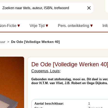
clear
Non-Fictie
Vrije Tijd
Pers. ontwikkeling
Inf
tuur
De Ode [Volledige Werken 40]
De Ode [Volledige Werken 40
Couperus, Louis;
Gebonden met stofomslag, mooi ex. Dit deel is ve
door H.T.M. van Vliet, J.B. Robert en Oege Dijkstra.
Aantal beschikbaar:
1