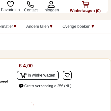
Favorieten
Inloggen
Contact
Winkelwagen
(0)
ormatief
Andere talen
Overige boeken
]
€ 4,00
favorite_border
In winkelwagen
rzorgd
Gratis verzending > 25€ (NL)