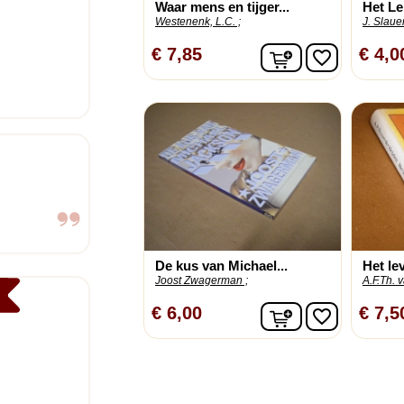
Waar mens en tijger...
Het Le
Westenenk, L.C. ;
J. Slauer
In winkelwagen
€ 7,85
€ 4,0
favorite_border
De kus van Michael...
Het le
Joost Zwagerman ;
A.F.Th. 
In winkelwagen
€ 6,00
€ 7,5
favorite_border