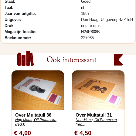
Staat:
Goed
Taal:
nl
Jaar van uitgifte:
1987
Uitgever:
Den Haag, Uitgeverij BZZToH
Druk:
eerste druk
Magazijn locatie:
H24P808B
Boeknummer:
227965
Ook interessant
Over Multatuli 36
Over Multatuli 31
Nop Maas, Olf Praamstra
Nop Maas, Olf Praamstra
(red.);
(red.);
€ 4,00
€ 4,50