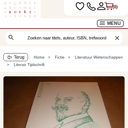
(0)
MENU
search
clear
Terug
Home
Fictie
Literatuur Wetenschappen
Literair Tijdschrift