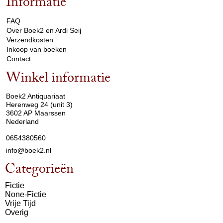
Informatie
arrow_drop_down
FAQ
Over Boek2 en Ardi Seij
Verzendkosten
Inkoop van boeken
Contact
Winkel informatie
arrow_drop_down
Boek2 Antiquariaat
Herenweg 24 (unit 3)
3602 AP Maarssen
Nederland
0654380560
info@boek2.nl
Categorieën
Fictie
None-Fictie
Vrije Tijd
Overig