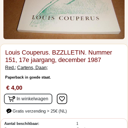
Louis Couperus. BZZLLETIN. Nummer
151, 17e jaargang, december 1987
Red.;
Cartens, Daan;
Paperback in goede staat.
€ 4,00
favorite_border
In winkelwagen
Gratis verzending > 25€ (NL)
Aantal beschikbaar:
1