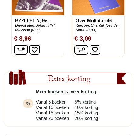
BZZLLETIN, 9e...
Over Multatuli 46.
Diepstraten, Johan;
Phil
Keijsper, Chantal;
Reinder
Muysson (red.);
Storm (red.);
€ 3,96
€ 3,99
In winkelwagen
In winkelwagen
favorite_border
favorite_border
Extra korting
Meer boeken is meer korting!
Vanaf 5 boeken
5% korting
%
Vanaf 10 boeken
10% korting
Vanaf 15 boeken
15% korting
Vanaf 20 boeken
20% korting