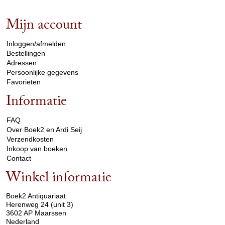
Mijn account
arrow_drop_down
Inloggen/afmelden
Bestellingen
Adressen
Persoonlijke gegevens
Favorieten
Informatie
arrow_drop_down
FAQ
Over Boek2 en Ardi Seij
Verzendkosten
Inkoop van boeken
Contact
Winkel informatie
arrow_drop_down
Boek2 Antiquariaat
Herenweg 24 (unit 3)
3602 AP Maarssen
Nederland