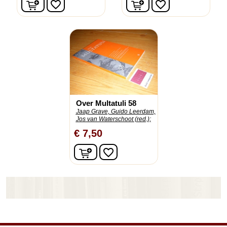
In winkelwagen
In winkelwagen
favorite_border
favorite_border
Over Multatuli 58
Jaap Grave, Guido Leerdam,
Jos van Waterschoot (red.);
€ 7,50
In winkelwagen
favorite_border