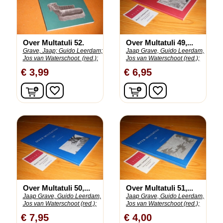
Over Multatuli 52.
Over Multatuli 49,...
Grave, Jaap;
Guido Leerdam;
Jaap Grave, Guido Leerdam,
Jos van Waterschoot. (red.);
Jos van Waterschoot (red.);
€ 3,99
€ 6,95
In winkelwagen
In winkelwagen
favorite_border
favorite_border
Over Multatuli 50,...
Over Multatuli 51,...
Jaap Grave, Guido Leerdam,
Jaap Grave, Guido Leerdam,
Jos van Waterschoot (red.);
Jos van Waterschoot (red.);
€ 7,95
€ 4,00