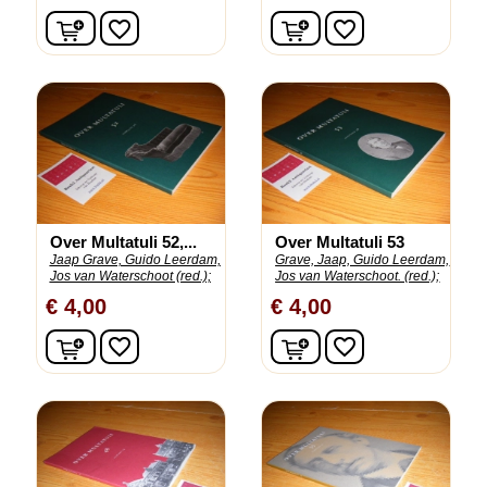
In winkelwagen
In winkelwagen
favorite_border
favorite_border
Over Multatuli 52,...
Over Multatuli 53
Jaap Grave, Guido Leerdam,
Grave, Jaap, Guido Leerdam,
Jos van Waterschoot (red.);
Jos van Waterschoot. (red.);
€ 4,00
€ 4,00
In winkelwagen
In winkelwagen
favorite_border
favorite_border