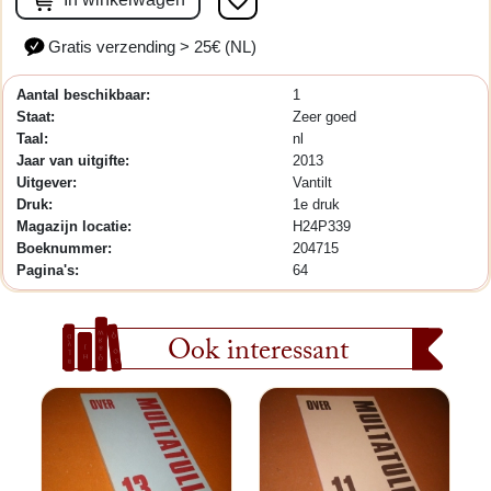
favorite_border
Gratis verzending > 25€ (NL)
Aantal beschikbaar:
1
Staat:
Zeer goed
Taal:
nl
Jaar van uitgifte:
2013
Uitgever:
Vantilt
Druk:
1e druk
Magazijn locatie:
H24P339
Boeknummer:
204715
Pagina's:
64
Ook interessant