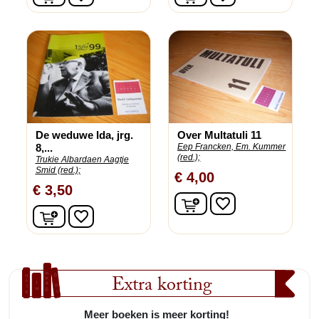
De weduwe Ida, jrg.
Over Multatuli 11
8,...
Eep Francken, Em. Kummer
(red.);
Trukie Albardaen Aagtje
Smid (red.);
€ 4,00
€ 3,50
In winkelwagen
favorite_border
In winkelwagen
favorite_border
Extra korting
Meer boeken is meer korting!