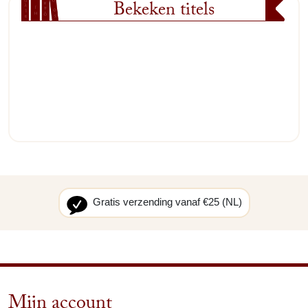
Bekeken titels
Gratis verzending vanaf €25 (NL)
Mijn account
arrow_drop_down