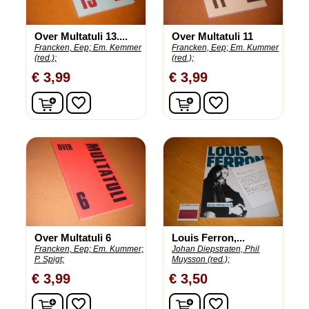
Over Multatuli 13....
Over Multatuli 11
Francken, Eep;
Em. Kemmer
Francken, Eep;
Em. Kummer
(red.);
(red.);
€ 3,99
€ 3,99
In winkelwagen
In winkelwagen
favorite_border
favorite_border
Over Multatuli 6
Louis Ferron,...
Francken, Eep;
Em. Kummer;
Johan Diepstraten, Phil
P. Spigt;
Muysson (red.);
€ 3,99
€ 3,50
In winkelwagen
In winkelwagen
favorite_border
favorite_border