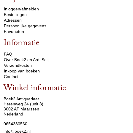
Inloggen/afmelden
Bestellingen
Adressen
Persoonlijke gegevens
Favorieten
Informatie
arrow_drop_down
FAQ
Over Boek2 en Ardi Seij
Verzendkosten
Inkoop van boeken
Contact
Winkel informatie
arrow_drop_down
Boek2 Antiquariaat
Herenweg 24 (unit 3)
3602 AP Maarssen
Nederland
0654380560
info@boek2.nl