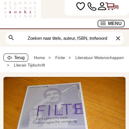
(0)
MENU
search
clear
Terug
Home
Fictie
Literatuur Wetenschappen
Literair Tijdschrift