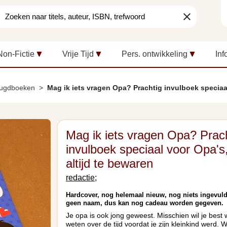
clear
Non-Fictie
Vrije Tijd
Pers. ontwikkeling
Inf
eugdboeken
Mag ik iets vragen Opa? Prachtig invulboek speciaa
Mag ik iets vragen Opa? Prac
invulboek speciaal voor Opa's
altijd te bewaren
redactie;
Hardcover, nog helemaal nieuw, nog niets ingevuld
geen naam, dus kan nog cadeau worden gegeven.
Je opa is ook jong geweest. Misschien wil je best 
weten over de tijd voordat je zijn kleinkind werd. W