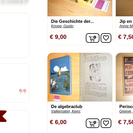
Die Geschichte der...
Jip en
Knopp, Guido;
Annie M
In winkelwagen
€ 9,00
€ 7,5
favorite_border
De algebraclub
Perisc
Valkenstein, Kees;
Greeve, 
In winkelwagen
€ 6,00
€ 7,5
favorite_border