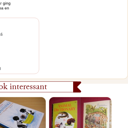
ar ging
opa en
16
d
k interessant