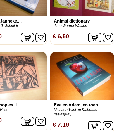
 Janneke....
Animal dictionary
.G. Schmidt;
Jane Werner Watson;
In winkelwagen
In winkelwag
0
€ 6,50
favorite_border
favorite_border
oopjes II
Eve en Adam, en toen...
H. de ;
Michael Grant en Katherine
Applegate;
In winkelwagen
0
favorite_border
In winkelwag
€ 7,19
favorite_border