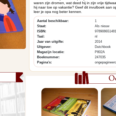
waren zijn dromen, wat deed hij in zijn vrije tijdwa
hij naar toe op vakantie? Geef dit invulboek aan 
leer je opa nog beter kennen.
Aantal beschikbaar:
1
Staat:
Als nieuw
ISBN:
97890865148
Taal:
nl
Jaar van uitgifte:
2014
Uitgever:
Dutchbook
Magazijn locatie:
P802A
Boeknummer:
247035
Pagina's:
ongepagineer
Oo