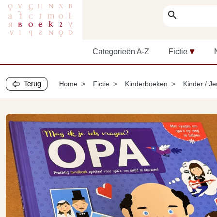
search
Categorieën A-Z
Fictie
Terug
Home
Fictie
Kinderboeken
Kinder / J