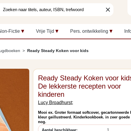
clear
Non-Fictie
Vrije Tijd
Pers. ontwikkeling
Inf
eugdboeken
Ready Steady Koken voor kids
Ready Steady Koken voor kid
De lekkerste recepten voor
kinderen
Lucy Broadhurst;
Mooi ex. Groter formaat softcover, gecartonneerde k
kleur geillustreerd. Kinderkookboek. in zeer goede 
nog.
Aantal beschikbaar:
1