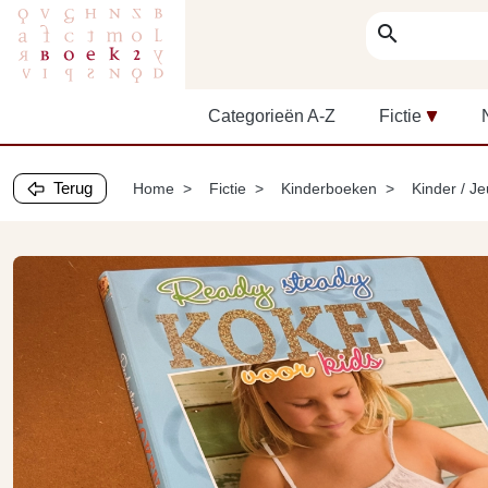
search
Categorieën A-Z
Fictie
Terug
Home
Fictie
Kinderboeken
Kinder / J