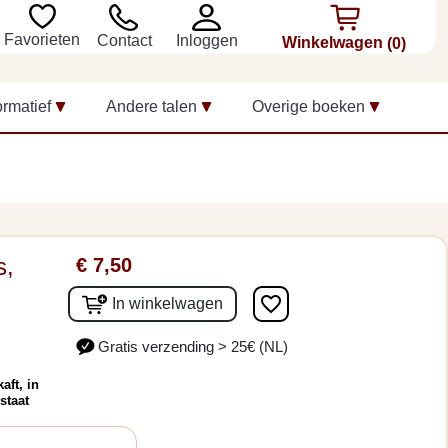
Favorieten
Inloggen
Contact
Winkelwagen
(0)
ormatief
Andere talen
Overige boeken
s,
€ 7,50
favorite_border
In winkelwagen
Gratis verzending > 25€ (NL)
aft, in
staat