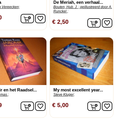
a
De Meriah, een verhaal...
n Vereecken;
Bouten, Hub. J. ;
geillustreerd door A.
Runckel ;
In winkelwagen
0
favorite_border
In winkelwag
€ 2,50
favorite_border
r en het Raadsel...
My most excellent year...
omas.;
Steve Kluger;
In winkelwagen
In winkelwag
9
€ 5,00
favorite_border
favorite_border