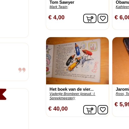
Tom Sawyer
Obam
Mark Twain;
Kathlee
In winkelwagen
€ 4,00
€ 6,0
favorite_border
Het boek van de vier...
Jaromi
Vadertje Brombeer (pseud.: I.
Ross, T
Spreekmeester);
€ 5,9
In winkelwagen
€ 40,00
favorite_border