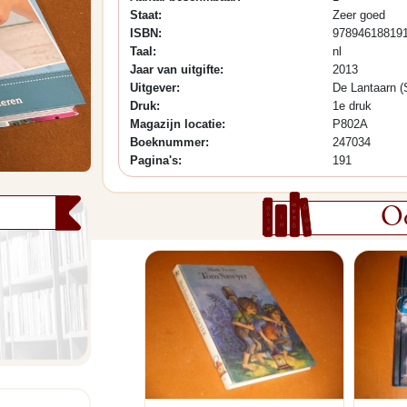
Staat:
Zeer goed
ISBN:
97894618819
Taal:
nl
Jaar van uitgifte:
2013
Uitgever:
De Lantaarn (
Druk:
1e druk
Magazijn locatie:
P802A
Boeknummer:
247034
Pagina's:
191
Oo