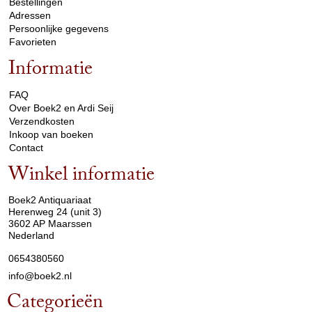
Bestellingen
Adressen
Persoonlijke gegevens
Favorieten
Informatie
arrow_drop_down
FAQ
Over Boek2 en Ardi Seij
Verzendkosten
Inkoop van boeken
Contact
Winkel informatie
arrow_drop_down
Boek2 Antiquariaat
Herenweg 24 (unit 3)
3602 AP Maarssen
Nederland
0654380560
info@boek2.nl
Categorieën