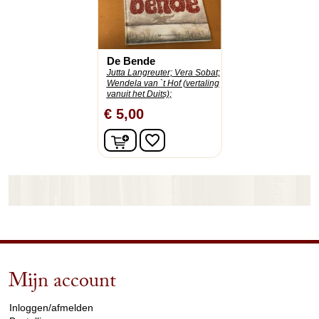
De Bende
Jutta Langreuter;
Vera Sobat;
Wendela van `t Hof (vertaling
vanuit het Duits);
€ 5,00
In winkelwagen
favorite_border
Mijn account
arrow_drop_down
Inloggen/afmelden