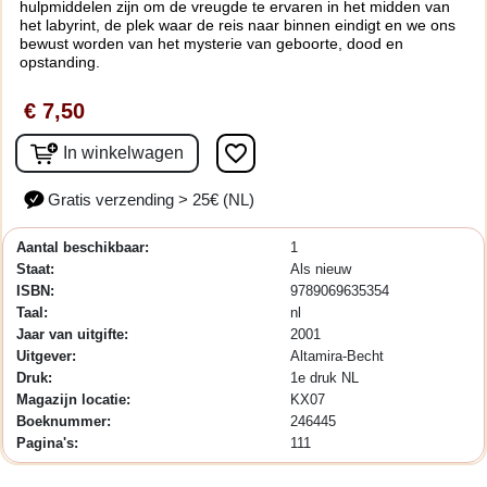
hulpmiddelen zijn om de vreugde te ervaren in het midden van
het labyrint, de plek waar de reis naar binnen eindigt en we ons
bewust worden van het mysterie van geboorte, dood en
opstanding.
€ 7,50
favorite_border
In winkelwagen
Gratis verzending > 25€ (NL)
Aantal beschikbaar:
1
Staat:
Als nieuw
ISBN:
9789069635354
Taal:
nl
Jaar van uitgifte:
2001
Uitgever:
Altamira-Becht
Druk:
1e druk NL
Magazijn locatie:
KX07
Boeknummer:
246445
Pagina's:
111