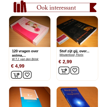
Ook interessant
120 vragen over
Stof zijt gij, over...
astma,...
Wouterlood, Floris;
W.T.J. van den Brink;
€ 2,99
€ 4,99
In winkelwagen
favorite_border
In winkelwagen
favorite_border