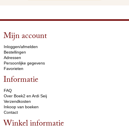
Mijn account
arrow_drop_down
Inloggen/afmelden
Bestellingen
Adressen
Persoonlijke gegevens
Favorieten
Informatie
arrow_drop_down
FAQ
Over Boek2 en Ardi Seij
Verzendkosten
Inkoop van boeken
Contact
Winkel informatie
arrow_drop_down