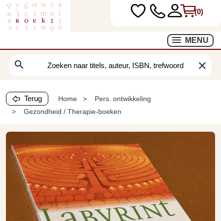
(0)
MENU
search
clear
Terug
Home
Pers. ontwikkeling
Gezondheid / Therapie-boeken