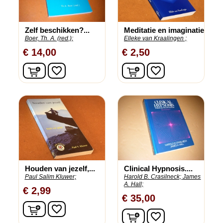
Zelf beschikken?...
Meditatie en imaginatie
Boer, Th. A. (red.);
Elleke van Kraalingen ;
€ 14,00
€ 2,50
In winkelwagen
In winkelwagen
favorite_border
favorite_border
Houden van jezelf,...
Clinical Hypnosis....
Paul Salim Kluwer;
Harold B. Crasilneck;
James
A. Hall;
€ 2,99
€ 35,00
In winkelwagen
favorite_border
In winkelwagen
favorite_border