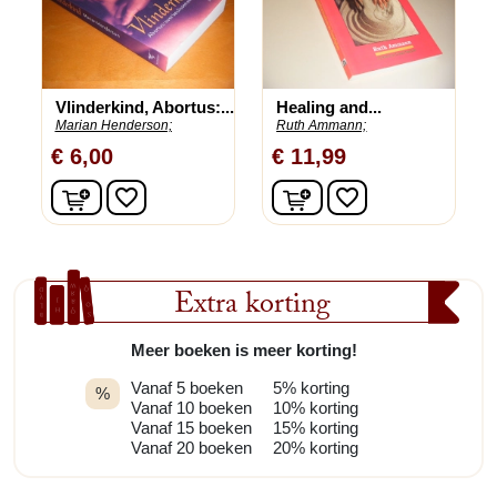
Vlinderkind, Abortus:...
Healing and...
Marian Henderson;
Ruth Ammann;
€ 6,00
€ 11,99
In winkelwagen
In winkelwagen
favorite_border
favorite_border
Extra korting
Meer boeken is meer korting!
Vanaf 5 boeken
5% korting
%
Vanaf 10 boeken
10% korting
Vanaf 15 boeken
15% korting
Vanaf 20 boeken
20% korting