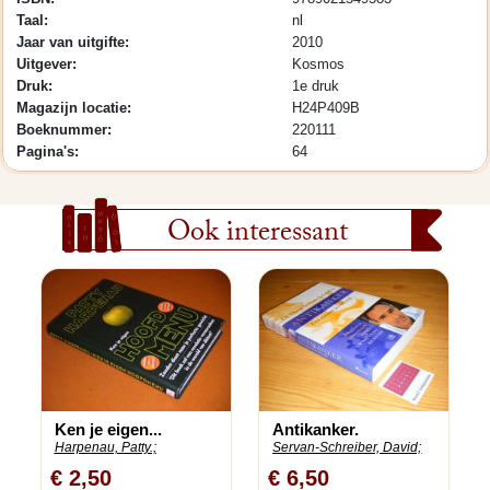
Taal:
nl
Jaar van uitgifte:
2010
Uitgever:
Kosmos
Druk:
1e druk
Magazijn locatie:
H24P409B
Boeknummer:
220111
Pagina's:
64
Ook interessant
Ken je eigen...
Antikanker.
Harpenau, Patty.;
Servan-Schreiber, David;
€ 2,50
€ 6,50