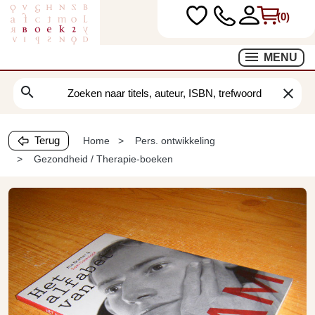
(0)
MENU
search
clear
Terug
Home
Pers. ontwikkeling
Gezondheid / Therapie-boeken