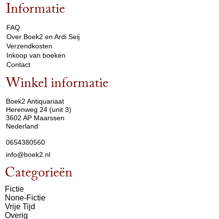
Informatie
arrow_drop_down
FAQ
Over Boek2 en Ardi Seij
Verzendkosten
Inkoop van boeken
Contact
Winkel informatie
arrow_drop_down
Boek2 Antiquariaat
Herenweg 24 (unit 3)
3602 AP Maarssen
Nederland
0654380560
info@boek2.nl
Categorieën
Fictie
None-Fictie
Vrije Tijd
Overig