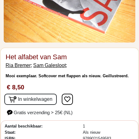
Het alfabet van Sam
Ria Bremer;
Sam Galesloot;
Mooi exemplaar. Softcover met flappen als nieuw. Geillustreerd.
€ 8,50
favorite_border
In winkelwagen
Gratis verzending > 25€ (NL)
Aantal beschikbaar:
1
Staat:
Als nieuw
ISBN:
9789021549583