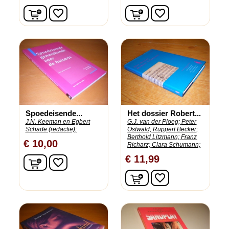
In winkelwagen
In winkelwagen
favorite_border
favorite_border
Spoedeisende...
Het dossier Robert...
J.N. Keeman en Egbert
G.J. van der Ploeg;
Peter
Schade (redactie);
Ostwald;
Ruppert Becker;
Berthold Litzmann;
Franz
€ 10,00
Richarz;
Clara Schumann;
€ 11,99
In winkelwagen
favorite_border
In winkelwagen
favorite_border