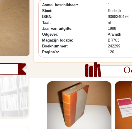
Aantal beschikbaar:
1
Staat:
Redelijk
ISBN:
9068340476
Taal:
nl
Jaar van uitgifte:
1988
Uitgever:
Aramith
Magazijn locatie:
BR703
Boeknummer:
242299
Pagina's:
126
Oo