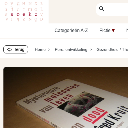
search
Categorieën A-Z
Fictie
Terug
Home
Pers. ontwikkeling
Gezondheid / Th