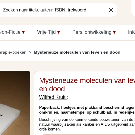
clear
Non-Fictie
Vrije Tijd
Pers. ontwikkeling
Inf
erapie-boeken
Mysterieuze moleculen van leven en dood
Mysterieuze moleculen van le
en dood
Wilfred Kruit ;
Paperback, hoekjes met plakband beschermd tege
omkrullen, naamstempel op schutblad, in redelijke 
Beschrijving van de kenmerkende bouwstenen van de 
natuur waarbij zaken als kanker en AIDS uitgebreid aa
orde komen.