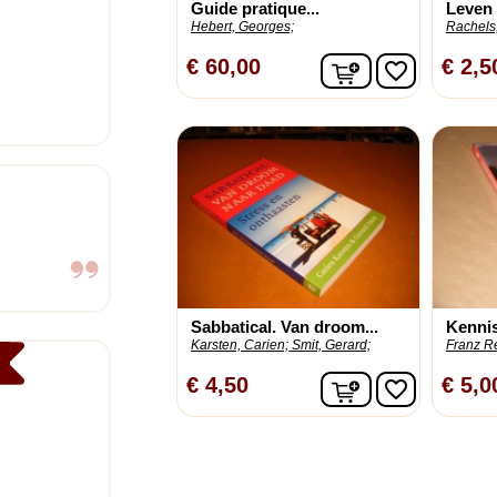
Guide pratique...
Leven 
Hebert, Georges;
Rachels
In winkelwagen
€ 60,00
€ 2,5
favorite_border
Sabbatical. Van droom...
Kennis
Karsten, Carien;
Smit, Gerard;
Franz Re
In winkelwagen
€ 4,50
€ 5,0
favorite_border