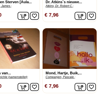
en Sterven [Aula...
Dr. Atkins`s nieuwe...
, James.;
Atkins, Dr. Robert C.;
In winkelwagen
In winkelwag
0
€ 7,96
favorite_border
favorite_border
 van...
Mond, Hartje, Buik,...
ichle (samenstellet);
Companjen, Pascale.;
In winkelwagen
In winkelwag
0
€ 7,96
favorite_border
favorite_border