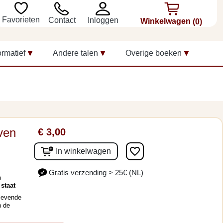
Favorieten
Inloggen
Contact
Winkelwagen
(0)
ormatief
Andere talen
Overige boeken
ven
€ 3,00
favorite_border
In winkelwagen
Gratis verzending > 25€ (NL)
n
staat
levende
n de