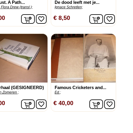
st. A Path...
De dood leeft met je...
Flora Drew (transl.);
Ignace Schretlen;
In winkelwagen
In winkelwag
00
€ 8,50
favorite_border
favorite_border
erhaal (GESIGNEERD)
Famous Cricketers and...
n Zomeren ;
Ed.;
In winkelwagen
In winkelwag
00
€ 40,00
favorite_border
favorite_border