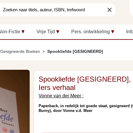
clear
Non-Fictie
Vrije Tijd
Pers. ontwikkeling
Inf
Gesigneerde Boeken
Spookliefde [GESIGNEERD]
Spookliefde [GESIGNEERD],
Iers verhaal
Vonne van der Meer ;
Paperback, in redelijk tot goede staat, gesigneerd 
Burny), door Vonne v.d. Meer