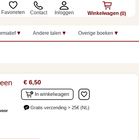
Favorieten
Inloggen
Contact
Winkelwagen
(0)
ormatief
Andere talen
Overige boeken
 een
€ 6,50
favorite_border
In winkelwagen
Gratis verzending > 25€ (NL)
(voor