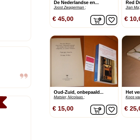
De Nederlandse en...
Red Du
Joost Zwagerman ;
Jian Ma;
In winkelwagen
€ 45,00
€ 10,
favorite_border
Oud-Zuid, onbepaald...
Het v
Matsier, Nicolaas.;
Koos va
In winkelwagen
€ 15,00
€ 25,
favorite_border