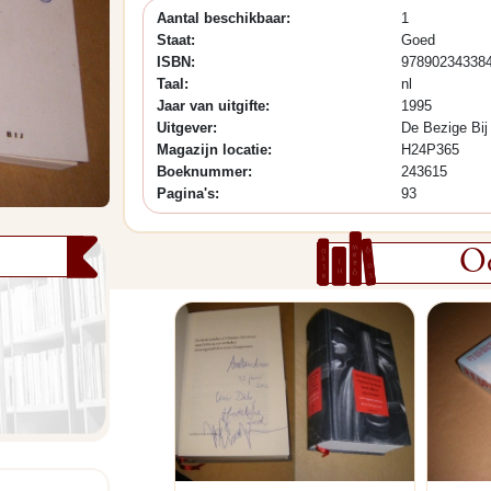
Aantal beschikbaar:
1
Staat:
Goed
ISBN:
97890234338
Taal:
nl
Jaar van uitgifte:
1995
Uitgever:
De Bezige Bij
Magazijn locatie:
H24P365
Boeknummer:
243615
Pagina's:
93
Oo