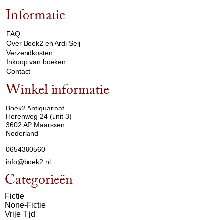
Informatie
arrow_drop_down
FAQ
Over Boek2 en Ardi Seij
Verzendkosten
Inkoop van boeken
Contact
Winkel informatie
arrow_drop_down
Boek2 Antiquariaat
Herenweg 24 (unit 3)
3602 AP Maarssen
Nederland
0654380560
info@boek2.nl
Categorieën
Fictie
None-Fictie
Vrije Tijd