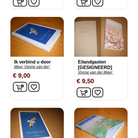
favorite_border
favorite_border
Ik verbind u door
Eilandgasten
Meer, Vonne van der;
[GESIGNEERD]
Vonne van der Meer;
€ 9,00
€ 9,50
In winkelwagen
favorite_border
In winkelwagen
favorite_border