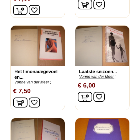
In winkelwagen
favorite_border
In winkelwagen
favorite_border
Het limonadegevoel
Laatste seizoen...
en...
Vonne van der Meer ;
Vonne van der Meer ;
€ 6,00
€ 7,50
In winkelwagen
favorite_border
In winkelwagen
favorite_border