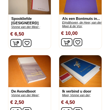
Spookliefde
Als een Bontmuts in...
[GESIGNEERD]
Eijndthoven, de Heer, van der
Meer & de Vos;
Vonne van der Meer ;
€ 10,00
€ 6,50
In winkelwagen
In winkelwagen
favorite_border
favorite_border
De Avondboot
Ik verbind u door
Vonne van der Meer;
Meer, Vonne van der;
€ 2,50
€ 4,50
In winkelwagen
In winkelwagen