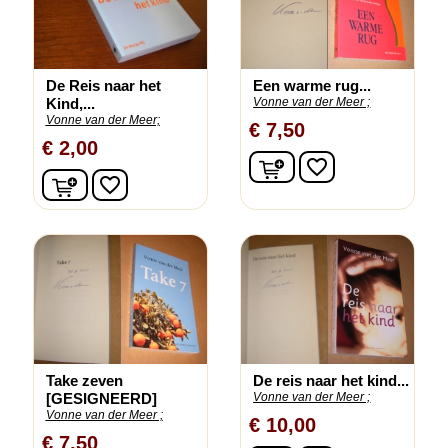
De Reis naar het
Een warme rug...
Kind,...
Vonne van der Meer ;
Vonne van der Meer;
€ 7,50
€ 2,00
In winkelwagen
favorite_border
In winkelwagen
favorite_border
Take zeven
De reis naar het kind...
[GESIGNEERD]
Vonne van der Meer ;
Vonne van der Meer ;
€ 10,00
€ 7,50