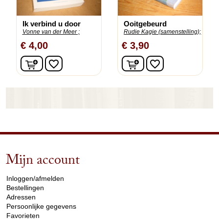
Ik verbind u door
Ooitgebeurd
Vonne van der Meer ;
Rudie Kagie (samenstelling);
€ 4,00
€ 3,90
In winkelwagen
In winkelwagen
favorite_border
favorite_border
Mijn account
arrow_drop_down
Inloggen/afmelden
Bestellingen
Adressen
Persoonlijke gegevens
Favorieten