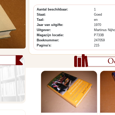
Aantal beschikbaar:
1
Staat:
Goed
Taal:
en
Jaar van uitgifte:
1970
Uitgever:
Martinus Nijho
Magazijn locatie:
P733B
Boeknummer:
247059
Pagina's:
215
Oo