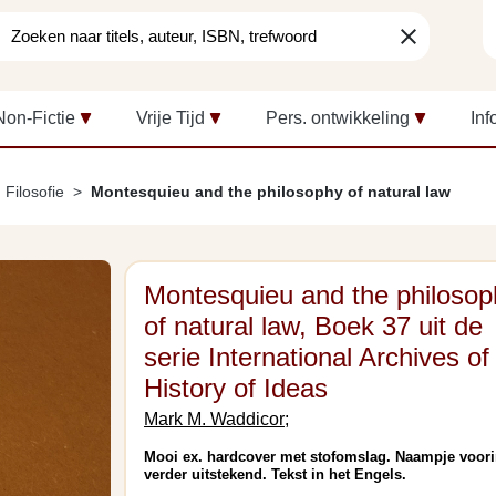
clear
Non-Fictie
Vrije Tijd
Pers. ontwikkeling
Inf
Filosofie
Montesquieu and the philosophy of natural law
Montesquieu and the philosop
of natural law, Boek 37 uit de
serie International Archives of
History of Ideas
Mark M. Waddicor;
Mooi ex. hardcover met stofomslag. Naampje voori
verder uitstekend. Tekst in het Engels.