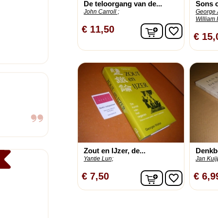
De teloorgang van de...
Sons o
John Carroll ;
George 
William I
In winkelwagen
€ 11,50
favorite_border
€ 15,
Zout en IJzer, de...
Denkb
Yantie Lun;
Jan Kuij
In winkelwagen
€ 7,50
€ 6,9
favorite_border