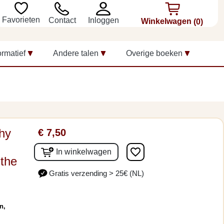
Favorieten
Inloggen
Contact
Winkelwagen
(0)
ormatief
Andere talen
Overige boeken
hy
€ 7,50
favorite_border
In winkelwagen
 the
Gratis verzending > 25€ (NL)
n,