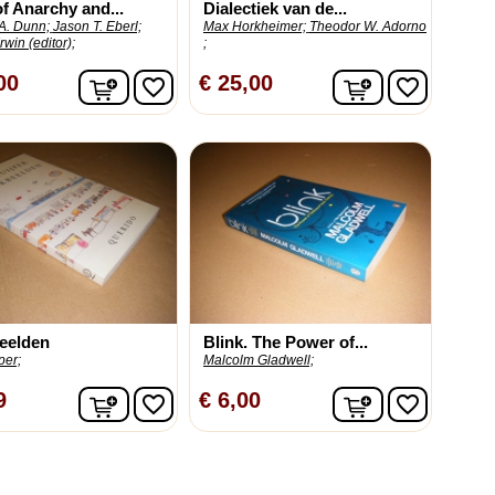
f Anarchy and...
Dialectiek van de...
A. Dunn;
Jason T. Eberl;
Max Horkheimer;
Theodor W. Adorno
rwin (editor);
;
In winkelwagen
In winkelwag
00
€ 25,00
favorite_border
favorite_border
eelden
Blink. The Power of...
per;
Malcolm Gladwell;
In winkelwagen
In winkelwag
9
€ 6,00
favorite_border
favorite_border