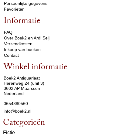
Persoonlijke gegevens
Favorieten
Informatie
arrow_drop_down
FAQ
Over Boek2 en Ardi Seij
Verzendkosten
Inkoop van boeken
Contact
Winkel informatie
arrow_drop_down
Boek2 Antiquariaat
Herenweg 24 (unit 3)
3602 AP Maarssen
Nederland
0654380560
info@boek2.nl
Categorieën
Fictie