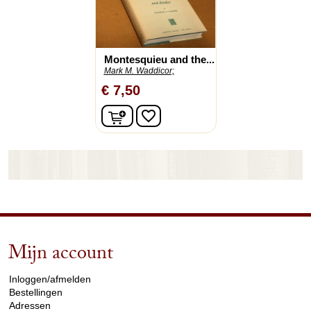
Montesquieu and the...
Mark M. Waddicor;
€ 7,50
In winkelwagen
favorite_border
Mijn account
arrow_drop_down
Inloggen/afmelden
Bestellingen
Adressen