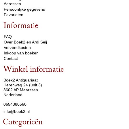
Adressen
Persoonlijke gegevens
Favorieten
Informatie
arrow_drop_down
FAQ
Over Boek2 en Ardi Seij
Verzendkosten
Inkoop van boeken
Contact
Winkel informatie
arrow_drop_down
Boek2 Antiquariaat
Herenweg 24 (unit 3)
3602 AP Maarssen
Nederland
0654380560
info@boek2.nl
Categorieën