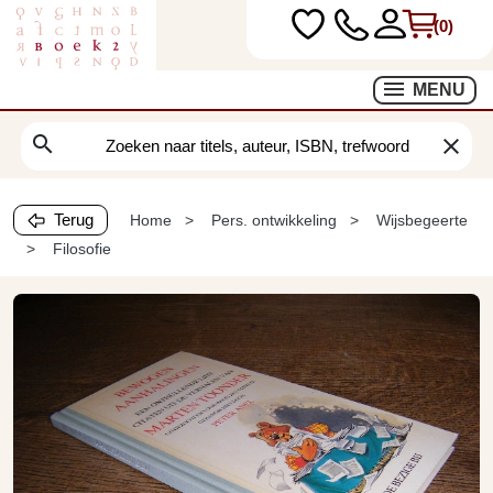
(0)
MENU
search
clear
Terug
Home
Pers. ontwikkeling
Wijsbegeerte
Filosofie