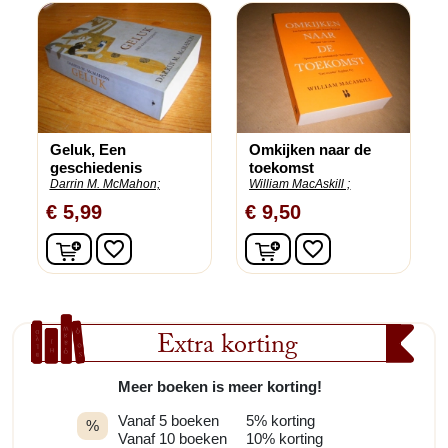
Geluk, Een
Omkijken naar de
geschiedenis
toekomst
Darrin M. McMahon;
William MacAskill ;
€ 5,99
€ 9,50
In winkelwagen
In winkelwagen
favorite_border
favorite_border
Extra korting
Meer boeken is meer korting!
Vanaf 5 boeken
5% korting
%
Vanaf 10 boeken
10% korting