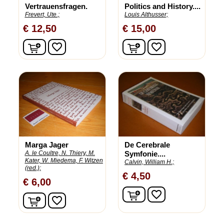
Vertrauensfragen.
Politics and History....
Frevert, Ute.;
Louis Althusser;
€ 12,50
€ 15,00
In winkelwagen
In winkelwagen
favorite_border
favorite_border
Marga Jager
De Cerebrale
A. le Coultre, N. Thiery, M.
Symfonie....
Kater, W. Miedema, F. Witzen
Calvin, William H.;
(red.);
€ 4,50
€ 6,00
In winkelwagen
favorite_border
In winkelwagen
favorite_border