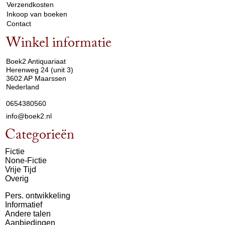
Verzendkosten
Inkoop van boeken
Contact
Winkel informatie
arrow_drop_down
Boek2 Antiquariaat
Herenweg 24 (unit 3)
3602 AP Maarssen
Nederland
0654380560
info@boek2.nl
Categorieën
Fictie
None-Fictie
Vrije Tijd
Overig
Pers. ontwikkeling
Informatief
Andere talen
Aanbiedingen