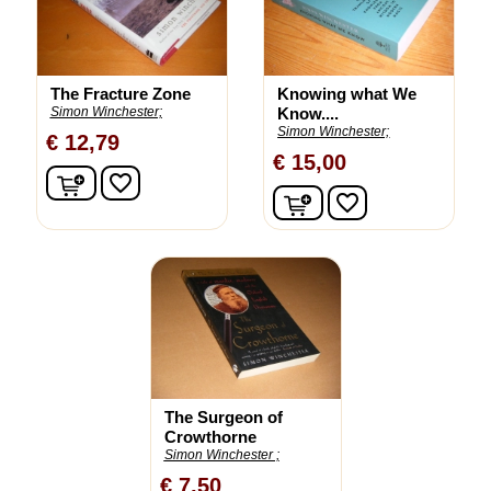
The Fracture Zone
Knowing what We
Simon Winchester;
Know....
Simon Winchester;
€ 12,79
€ 15,00
In winkelwagen
favorite_border
In winkelwagen
favorite_border
The Surgeon of
Crowthorne
Simon Winchester ;
€ 7,50