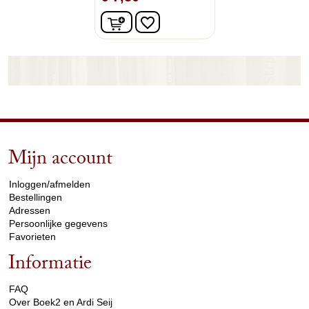
In winkelwagen
favorite_border
Mijn account
arrow_drop_down
Inloggen/afmelden
Bestellingen
Adressen
Persoonlijke gegevens
Favorieten
Informatie
arrow_drop_down
FAQ
Over Boek2 en Ardi Seij