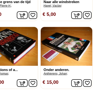
e grens van de tijd
Naar alle windstreken
Pierre H.;
Havel, Vaclav;
In winkelwagen
In winkelwag
0
€ 5,00
favorite_border
favorite_border
ions of a...
Onder anderen.
homas;
Anthierens, Johan;
In winkelwagen
In winkelwag
00
€ 15,00
favorite_border
favorite_border