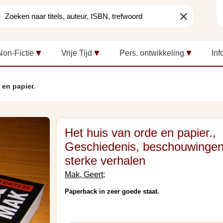
clear
Non-Fictie
Vrije Tijd
Pers. ontwikkeling
Inf
 en papier.
Het huis van orde en papier.,
Geschiedenis, beschouwingen
sterke verhalen
Mak, Geert;
Paperback in zeer goede staat.