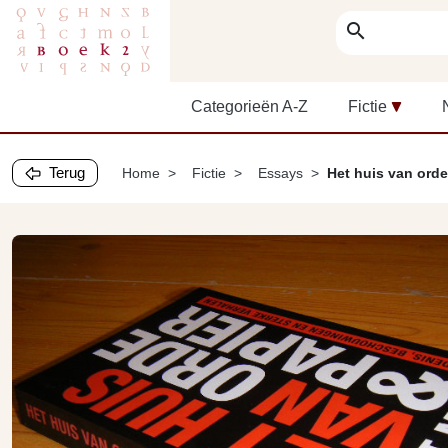
search
Categorieën A-Z
Fictie
Terug
Home
Fictie
Essays
Het huis van orde