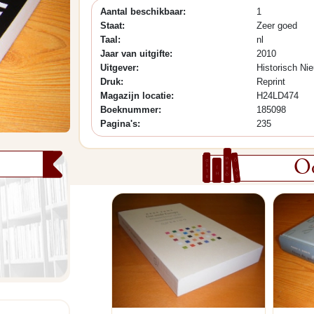
Aantal beschikbaar:
1
Staat:
Zeer goed
Taal:
nl
Jaar van uitgifte:
2010
Uitgever:
Historisch Ni
Druk:
Reprint
Magazijn locatie:
H24LD474
Boeknummer:
185098
Pagina's:
235
Oo