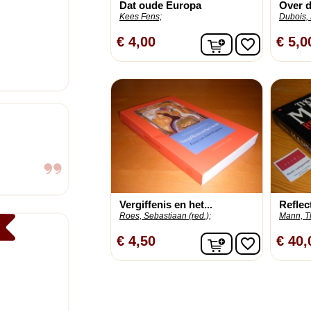
Dat oude Europa
Over d
Kees Fens;
Dubois, 
In winkelwagen
€ 4,00
€ 5,0
favorite_border
Vergiffenis en het...
Reflect
Roes, Sebastiaan (red.);
Mann, T
In winkelwagen
€ 4,50
€ 40,
favorite_border