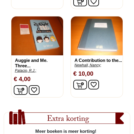
favorite_border
Auggie and Me.
A Contribution to the...
Three...
Newhall, Nancy;
Palacio, R.J.;
€ 10,00
€ 4,00
In winkelwagen
favorite_border
In winkelwagen
favorite_border
Extra korting
Meer boeken is meer korting!