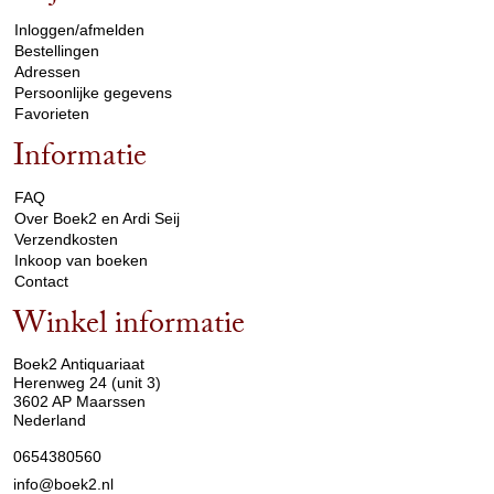
Inloggen/afmelden
Bestellingen
Adressen
Persoonlijke gegevens
Favorieten
Informatie
arrow_drop_down
FAQ
Over Boek2 en Ardi Seij
Verzendkosten
Inkoop van boeken
Contact
Winkel informatie
arrow_drop_down
Boek2 Antiquariaat
Herenweg 24 (unit 3)
3602 AP Maarssen
Nederland
0654380560
info@boek2.nl