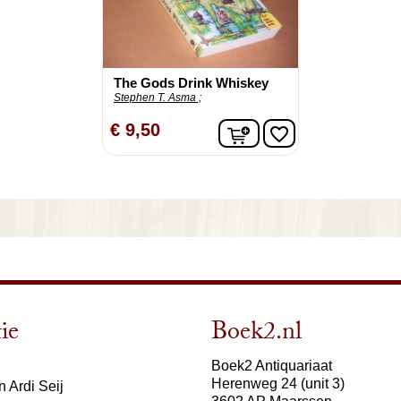
The Gods Drink Whiskey
Stephen T. Asma ;
In winkelwagen
€ 9,50
favorite_border
ie
Boek2.nl
Boek2 Antiquariaat
Herenweg 24 (unit 3)
 Ardi Seij