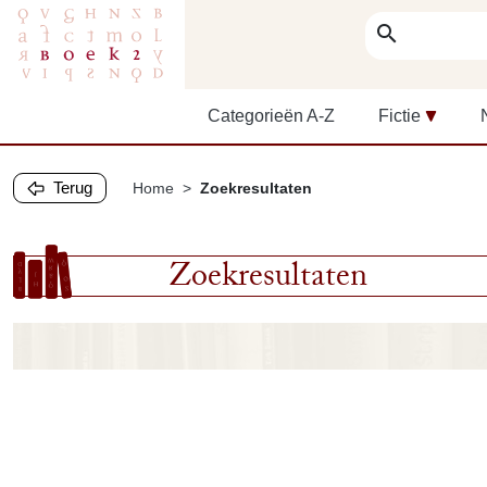
search
Categorieën A-Z
Fictie
Terug
Home
Zoekresultaten
Zoekresultaten