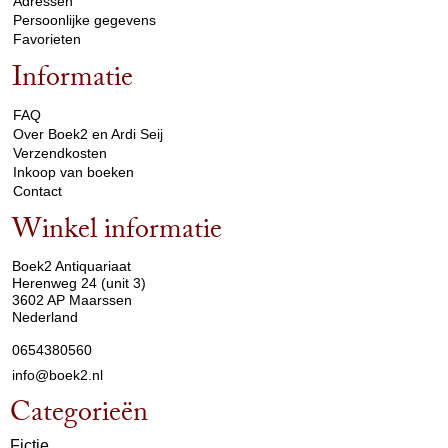
Adressen
Persoonlijke gegevens
Favorieten
Informatie
arrow_drop_down
FAQ
Over Boek2 en Ardi Seij
Verzendkosten
Inkoop van boeken
Contact
Winkel informatie
arrow_drop_down
Boek2 Antiquariaat
Herenweg 24 (unit 3)
3602 AP Maarssen
Nederland
0654380560
info@boek2.nl
Categorieën
Fictie