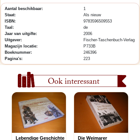
Aantal beschikbaar:
1
Staat:
Als nieuw
ISBN:
9783596509553
Taal:
de
Jaar van uitgifte:
2006
Uitgever:
Fischer-Taschenbuch-Verlag
Magazijn locatie:
P733B
Boeknummer:
246396
Pagina's:
223
Ook interessant
Lebendige Geschichte
Die Weimarer