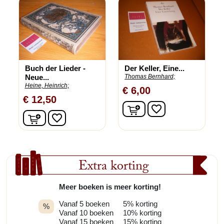
Buch der Lieder -
Der Keller, Eine...
Neue...
Thomas Bernhard;
Heine, Heinrich;
€ 6,00
€ 12,50
In winkelwagen
favorite_border
In winkelwagen
favorite_border
Extra korting
Meer boeken is meer korting!
Vanaf 5 boeken
5% korting
%
Vanaf 10 boeken
10% korting
Vanaf 15 boeken
15% korting