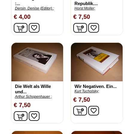
:...
Republik....
Dersin, Denise (Editor).;
Horst Moller;
€ 4,00
€ 7,50
In winkelwagen
In winkelwagen
favorite_border
favorite_border
Die Welt als Wille
Wir Negativen. Ein...
und...
Kurt Tucholsky;
Arthur Schopenhauer ;
€ 7,50
€ 7,50
In winkelwagen
favorite_border
In winkelwagen
favorite_border