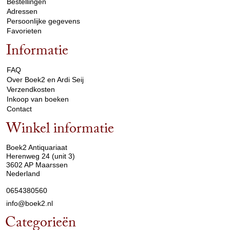
Bestellingen
Adressen
Persoonlijke gegevens
Favorieten
Informatie
arrow_drop_down
FAQ
Over Boek2 en Ardi Seij
Verzendkosten
Inkoop van boeken
Contact
Winkel informatie
arrow_drop_down
Boek2 Antiquariaat
Herenweg 24 (unit 3)
3602 AP Maarssen
Nederland
0654380560
info@boek2.nl
Categorieën