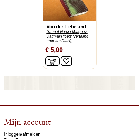
Von der Liebe und...
Gabriel Garcia Marquez;
Dagmar Ploetz (vertaling
naar het Duits);
€ 5,00
In winkelwagen
favorite_border
Mijn account
arrow_drop_down
Inloggen/afmelden