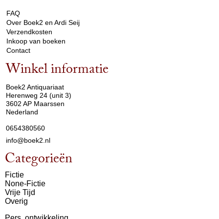
FAQ
Over Boek2 en Ardi Seij
Verzendkosten
Inkoop van boeken
Contact
Winkel informatie
arrow_drop_down
Boek2 Antiquariaat
Herenweg 24 (unit 3)
3602 AP Maarssen
Nederland
0654380560
info@boek2.nl
Categorieën
Fictie
None-Fictie
Vrije Tijd
Overig
Pers. ontwikkeling