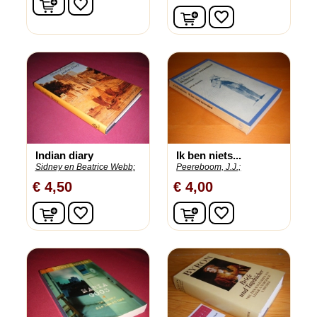
favorite_border
In winkelwagen
favorite_border
Indian diary
Ik ben niets...
Sidney en Beatrice Webb;
Peereboom, J.J.;
€ 4,50
€ 4,00
In winkelwagen
In winkelwagen
favorite_border
favorite_border