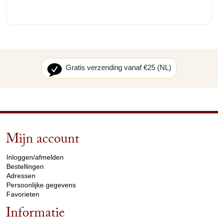
Gratis verzending vanaf €25 (NL)
Mijn account
arrow_drop_down
Inloggen/afmelden
Bestellingen
Adressen
Persoonlijke gegevens
Favorieten
Informatie
arrow_drop_down