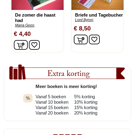
De zomer die haast
Briefe und Tagebucher
had
Lord Byron;
Maria Goos;
€ 8,50
€ 4,40
In winkelwagen
favorite_border
In winkelwagen
favorite_border
Extra korting
Meer boeken is meer korting!
Vanaf 5 boeken
5% korting
%
Vanaf 10 boeken
10% korting
Vanaf 15 boeken
15% korting
Vanaf 20 boeken
20% korting