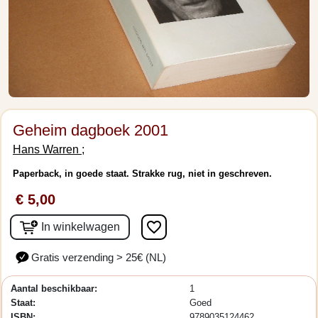
Geheim dagboek 2001
Hans Warren ;
Paperback, in goede staat. Strakke rug, niet in geschreven.
€ 5,00
favorite_border
In winkelwagen
Gratis verzending > 25€ (NL)
Aantal beschikbaar:
1
Staat:
Goed
ISBN:
9789035124462