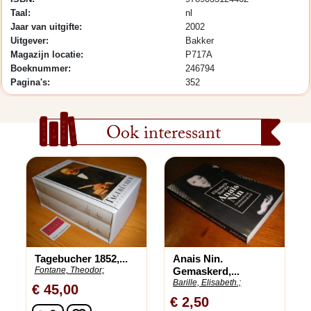
Taal:
nl
Jaar van uitgifte:
2002
Uitgever:
Bakker
Magazijn locatie:
P717A
Boeknummer:
246794
Pagina's:
352
Ook interessant
Tagebucher 1852,...
Anais Nin.
Fontane, Theodor;
Gemaskerd,...
Barille, Elisabeth.;
€ 45,00
€ 2,50
In winkelwagen