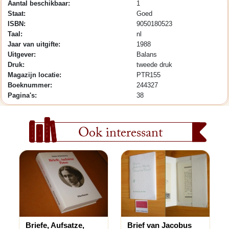
Aantal beschikbaar:
1
Staat:
Goed
ISBN:
9050180523
Taal:
nl
Jaar van uitgifte:
1988
Uitgever:
Balans
Druk:
tweede druk
Magazijn locatie:
PTR155
Boeknummer:
244327
Pagina's:
38
Ook interessant
Briefe, Aufsatze,
Brief van Jacobus