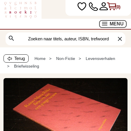
(0)
MENU
search
clear
Terug
Home
Non-Fictie
Levensverhalen
Briefwisseling