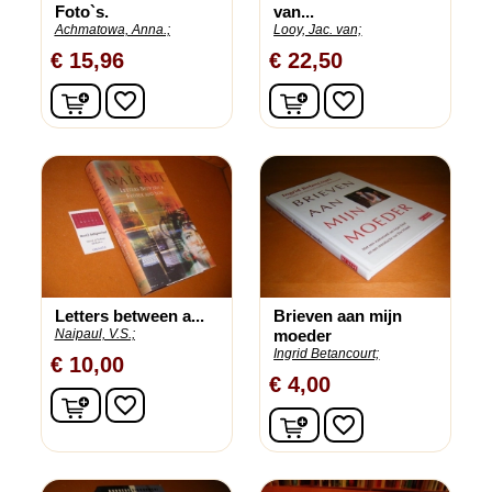
Foto`s.
van...
Achmatowa, Anna.;
Looy, Jac. van;
€ 15,96
€ 22,50
In winkelwagen
In winkelwagen
favorite_border
favorite_border
Letters between a...
Brieven aan mijn
Naipaul, V.S.;
moeder
Ingrid Betancourt;
€ 10,00
€ 4,00
In winkelwagen
favorite_border
In winkelwagen
favorite_border