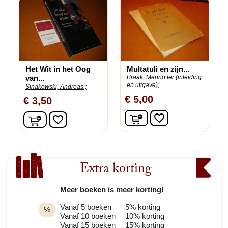
Het Wit in het Oog
Multatuli en zijn...
van...
Braak, Menno ter (inleiding
en uitgave);
Sinakowski, Andreas.;
€ 5,00
€ 3,50
In winkelwagen
In winkelwagen
favorite_border
favorite_border
Extra korting
Meer boeken is meer korting!
Vanaf 5 boeken
5% korting
%
Vanaf 10 boeken
10% korting
Vanaf 15 boeken
15% korting