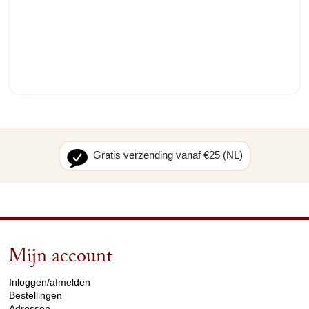
Gratis verzending vanaf €25 (NL)
Mijn account
arrow_drop_down
Inloggen/afmelden
Bestellingen
Adressen