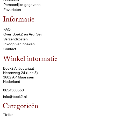
Persoonlijke gegevens
Favorieten
Informatie
arrow_drop_down
FAQ
Over Boek2 en Ardi Seij
Verzendkosten
Inkoop van boeken
Contact
Winkel informatie
arrow_drop_down
Boek2 Antiquariaat
Herenweg 24 (unit 3)
3602 AP Maarssen
Nederland
0654380560
info@boek2.nl
Categorieën
Fictie