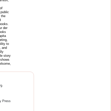
arnton,
of
public
 the
d
books.
ur der
ooks
pita
eting,
lity to
, and
lly
le story
d shows
relsome,
79
ty Press