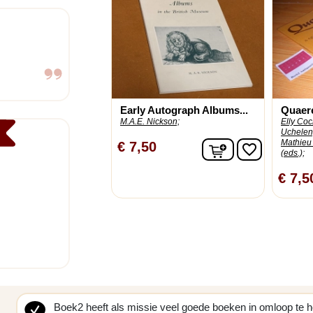
Early Autograph Albums...
Quaere
M.A.E. Nickson;
Elly Coc
Uchelen,
Mathieu
In winkelwagen
€ 7,50
favorite_border
(eds.);
€ 7,5
Boek2 heeft als missie veel goede boeken in omloop te 