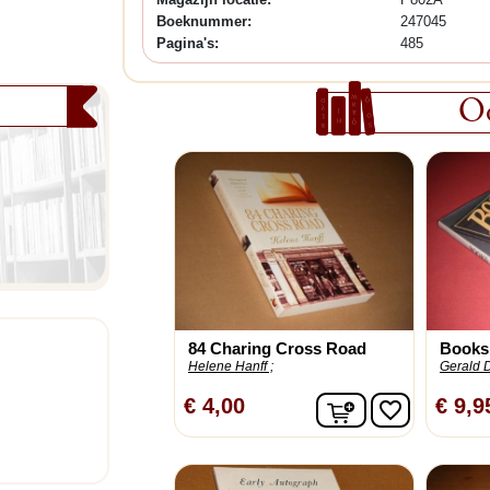
Boeknummer:
247045
Pagina's:
485
Oo
84 Charing Cross Road
Books
Helene Hanff ;
Gerald 
In winkelwagen
€ 4,00
€ 9,9
favorite_border