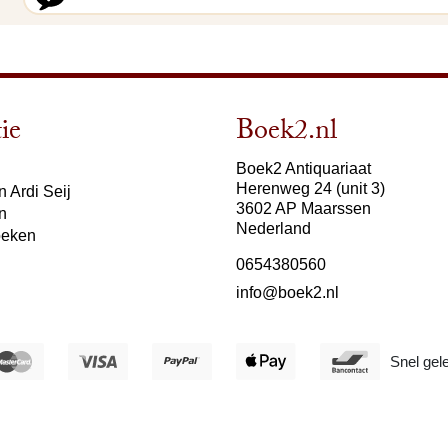
ie
Boek2.nl
Boek2 Antiquariaat
Herenweg 24 (unit 3)
 Ardi Seij
3602 AP Maarssen
n
Nederland
oeken
0654380560
info@boek2.nl
Snel gel