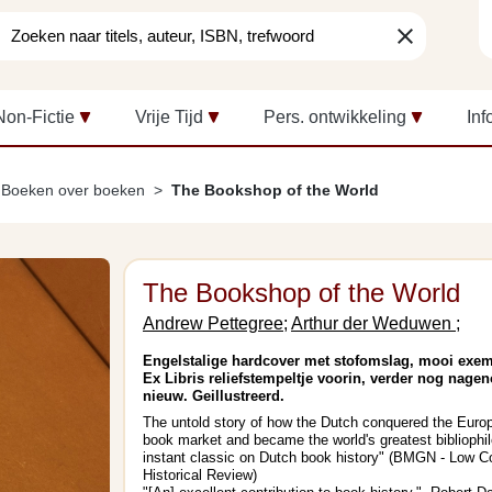
clear
Non-Fictie
Vrije Tijd
Pers. ontwikkeling
Inf
Boeken over boeken
The Bookshop of the World
The Bookshop of the World
Andrew Pettegree;
Arthur der Weduwen ;
Engelstalige hardcover met stofomslag, mooi exem
Ex Libris reliefstempeltje voorin, verder nog nagen
nieuw. Geillustreerd.
The untold story of how the Dutch conquered the Euro
book market and became the world's greatest bibliophil
instant classic on Dutch book history" (BMGN - Low C
Historical Review)