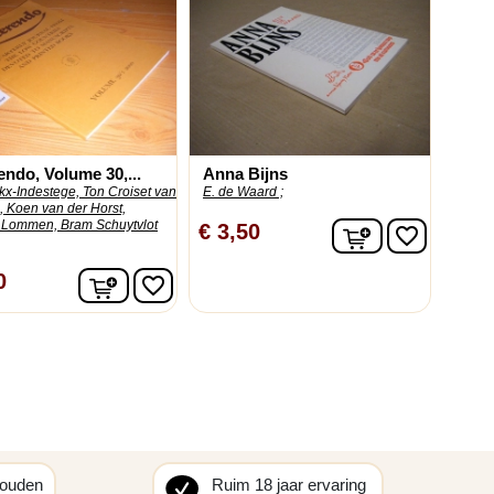
ndo, Volume 30,...
Anna Bijns
kx-Indestege, Ton Croiset van
E. de Waard ;
 Koen van der Horst,
 Lommen, Bram Schuytvlot
In winkelwag
€ 3,50
favorite_border
In winkelwagen
0
favorite_border
houden
Ruim 18 jaar ervaring