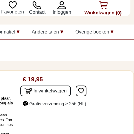
Favorieten
Inloggen
Contact
Winkelwagen
(0)
ormatief
Andere talen
Overige boeken
€ 19,95
favorite_border
In winkelwagen
plaar.
oeg als
Gratis verzending > 25€ (NL)
pean
es--"an
ountries