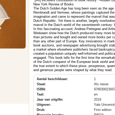
"[An] excellent contribution to book history."--Robert D
New York Review of Books
The Dutch Golden Age has long been seen as the age 
Rembrandt and Vermeer, whose paintings captured the 
imagination and came to represent the marvel that was
Dutch Republic. Yet there is another, largely overlooke
marvel in the Dutch world of the seventeenth century: 
In this fascinating account, Andrew Pettegree and Arth
Weduwen show how the Dutch produced many more b
than pictures and bought and owned more books per ca
than any other part of Europe. Key innovations in mark
book auctions, and newspaper advertising brought stabi
a market where elsewhere publishers faced bankruptcy
created a population uniquely well-informed and politica
engaged. This book tells for the first time the remarkab
of the Dutch conquest of the European book world an
the true extent to which these pious, prosperous, quar
and generous people were shaped by what they read.
Aantal beschikbaar:
1
Staat:
Als nieuw
ISBN:
97803002300
Taal:
en
Jaar van uitgifte:
2019
Uitgever:
Yale Universi
Druk:
First edition
Magazijn locatie:
P802A