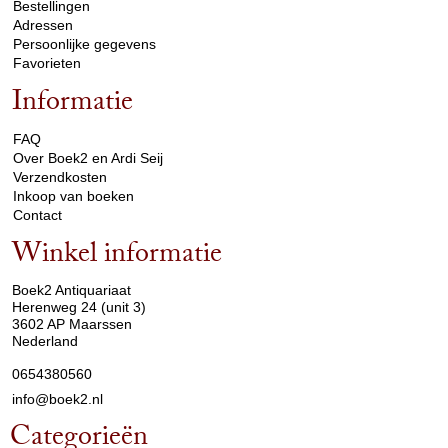
Bestellingen
Adressen
Persoonlijke gegevens
Favorieten
Informatie
arrow_drop_down
FAQ
Over Boek2 en Ardi Seij
Verzendkosten
Inkoop van boeken
Contact
Winkel informatie
arrow_drop_down
Boek2 Antiquariaat
Herenweg 24 (unit 3)
3602 AP Maarssen
Nederland
0654380560
info@boek2.nl
Categorieën