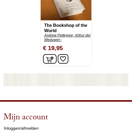
The Bookshop of the
World
Andrew Pettegree;
Arthur der
Weduwen ;
€ 19,95
In winkelwagen
favorite_border
Mijn account
arrow_drop_down
Inloggen/afmelden