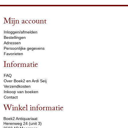
Mijn account
arrow_drop_down
Inloggen/afmelden
Bestellingen
Adressen
Persoonlijke gegevens
Favorieten
Informatie
arrow_drop_down
FAQ
Over Boek2 en Ardi Seij
Verzendkosten
Inkoop van boeken
Contact
Winkel informatie
arrow_drop_down
Boek2 Antiquariaat
Herenweg 24 (unit 3)