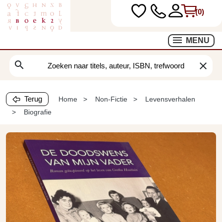
(0)
MENU
search
clear
Terug
Home
Non-Fictie
Levensverhalen
Biografie