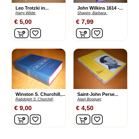
Leo Trotzki in...
John Wilkins 1614 -...
Harry Wilde;
Shapiro, Barbara.;
€ 5,00
€ 7,99
In winkelwagen
In winkelwagen
favorite_border
favorite_border
Winston S. Churchill,...
Saint-John Perse...
Rabdolph S. Churchill;
Alain Bosquet;
€ 9,00
€ 4,50
In winkelwagen
In winkelwagen
favorite_border
favorite_border