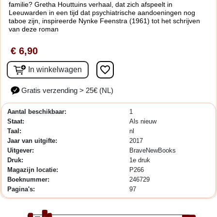
familie? Gretha Houttuins verhaal, dat zich afspeelt in
Leeuwarden in een tijd dat psychiatrische aandoeningen nog
taboe zijn, inspireerde Nynke Feenstra (1961) tot het schrijven
van deze roman
€ 6,90
favorite_border
In winkelwagen
Gratis verzending > 25€ (NL)
Aantal beschikbaar:
1
Staat:
Als nieuw
Taal:
nl
Jaar van uitgifte:
2017
Uitgever:
BraveNewBooks
Druk:
1e druk
Magazijn locatie:
P266
Boeknummer:
246729
Pagina's:
97