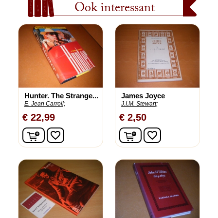
Ook interessant
Hunter. The Strange...
James Joyce
E. Jean Carroll;
J.I.M. Stewart;
€ 22,99
€ 2,50
In winkelwagen
In winkelwagen
favorite_border
favorite_border