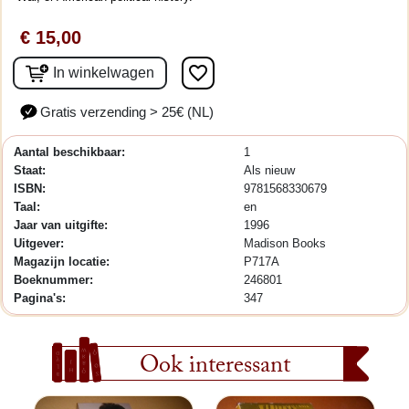
€ 15,00
favorite_border
In winkelwagen
Gratis verzending > 25€ (NL)
Aantal beschikbaar:
1
Staat:
Als nieuw
ISBN:
9781568330679
Taal:
en
Jaar van uitgifte:
1996
Uitgever:
Madison Books
Magazijn locatie:
P717A
Boeknummer:
246801
Pagina's:
347
Ook interessant