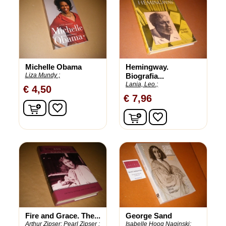
Michelle Obama
Hemingway.
Liza Mundy ;
Biografia...
Lania, Leo.;
€ 4,50
€ 7,96
In winkelwagen
favorite_border
In winkelwagen
favorite_border
Fire and Grace. The...
George Sand
Arthur Zipser;
Pearl Zipser ;
Isabelle Hoog Naginski;