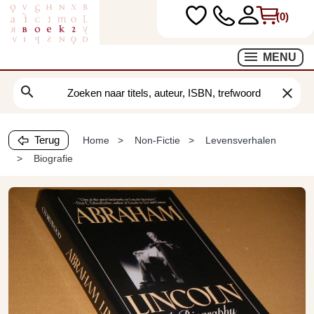
(0)
MENU
search
clear
Terug
Home
Non-Fictie
Levensverhalen
Biografie