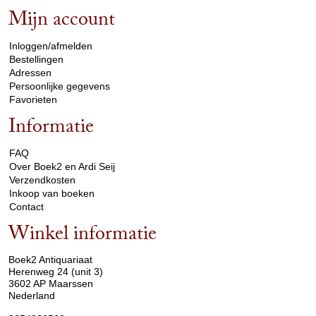
Mijn account
arrow_drop_down
Inloggen/afmelden
Bestellingen
Adressen
Persoonlijke gegevens
Favorieten
Informatie
arrow_drop_down
FAQ
Over Boek2 en Ardi Seij
Verzendkosten
Inkoop van boeken
Contact
Winkel informatie
arrow_drop_down
Boek2 Antiquariaat
Herenweg 24 (unit 3)
3602 AP Maarssen
Nederland