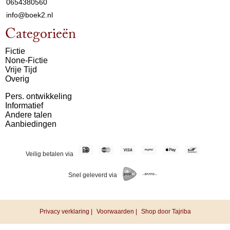
0654380560
info@boek2.nl
Categorieën
Fictie
None-Fictie
Vrije Tijd
Overig
Pers. ontwikkeling
Informatief
Andere talen
Aanbiedingen
Veilig betalen via
Snel geleverd via
Privacy verklaring |
Voorwaarden |
Shop door Tajriba