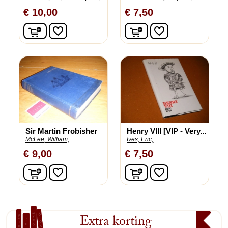
€ 10,00
€ 7,50
In winkelwagen
In winkelwagen
favorite_border
favorite_border
Sir Martin Frobisher
Henry VIII [VIP - Very...
McFee, William;
Ives, Eric;
€ 9,00
€ 7,50
In winkelwagen
In winkelwagen
favorite_border
favorite_border
Extra korting