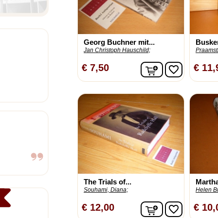
Georg Buchner mit...
Busken
Jan Christoph Hauschild;
Praamstr
In winkelwagen
€ 7,50
€ 11,
favorite_border
The Trials of...
Marth
Souhami, Diana;
Helen B
In winkelwagen
€ 12,00
€ 10,
favorite_border