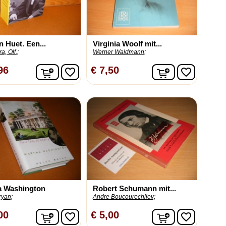
 Huet. Een...
Virginia Woolf mit...
a, Olf.;
Werner Waldmann;
In winkelwagen
In winkelwag
96
€ 7,50
favorite_border
favorite_border
a Washington
Robert Schumann mit...
ryan;
Andre Boucourechliev;
In winkelwagen
In winkelwag
00
€ 5,00
favorite_border
favorite_border