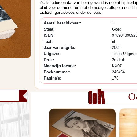
Zoals iedereen dat van hem gewend is neemt hij hierbi
blad voor de mond, en met de nodige zelfspot neemt hi
zichzelf genadeloos onder de loep.
Aantal beschikbaar:
1
Staat:
Goed
ISBN:
97890439092
Taal:
nl
Jaar van uitgifte:
2008
Uitgever:
Tirion Uitgeve
Druk:
2e druk
Magazijn locatie:
KX07
Boeknummer:
246454
Pagina's:
176
Oo