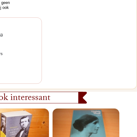
j geen
j ook
59
rs
k interessant