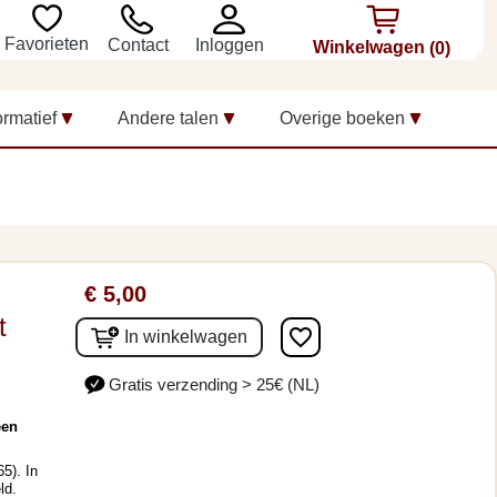
Favorieten
Inloggen
Contact
Winkelwagen
(0)
ormatief
Andere talen
Overige boeken
€ 5,00
t
favorite_border
In winkelwagen
Gratis verzending > 25€ (NL)
een
5). In
ld.