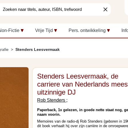
clear
Non-Fictie
Vrije Tijd
Pers. ontwikkeling
Inf
rafie
Stenders Leesvermaak
Stenders Leesvermaak, de
carriere van Nederlands mees
uitzinnige DJ
Rob Stenders ;
Paperback, 1x gelezen, in goede nette staat nog, g
naam voorin.
Memoires van de radio-dj Rob Stenders (geboren in 196
dit boek verhaalt hij over zijn carrière in de omroepwere