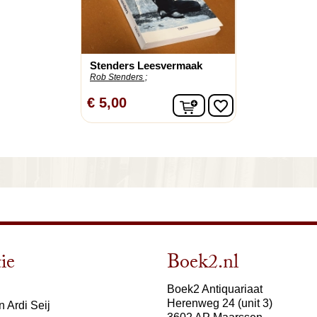
Stenders Leesvermaak
Rob Stenders ;
In winkelwagen
€ 5,00
favorite_border
ie
Boek2.nl
Boek2 Antiquariaat
Herenweg 24 (unit 3)
 Ardi Seij