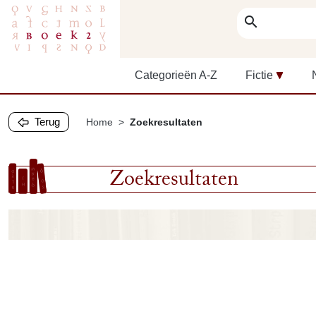
search
Categorieën A-Z
Fictie
Terug
Home
Zoekresultaten
Zoekresultaten