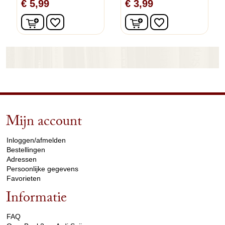
€ 5,99
€ 3,99
In winkelwagen
In winkelwagen
favorite_border
favorite_border
Mijn account
arrow_drop_down
Inloggen/afmelden
Bestellingen
Adressen
Persoonlijke gegevens
Favorieten
Informatie
arrow_drop_down
FAQ