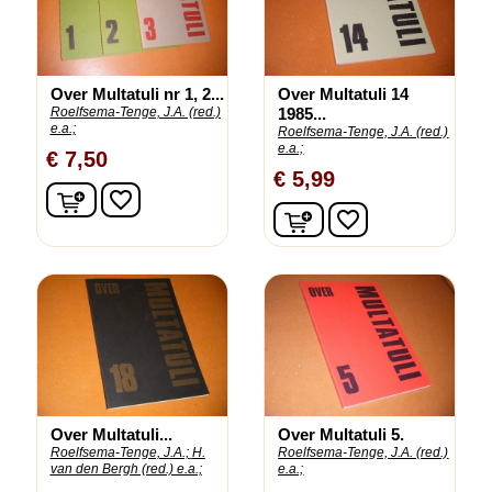
Over Multatuli nr 1, 2...
Over Multatuli 14
Roelfsema-Tenge, J.A. (red.)
1985...
e.a.;
Roelfsema-Tenge, J.A. (red.)
e.a.;
€ 7,50
€ 5,99
In winkelwagen
favorite_border
In winkelwagen
favorite_border
Over Multatuli...
Over Multatuli 5.
Roelfsema-Tenge, J.A.;
H.
Roelfsema-Tenge, J.A. (red.)
van den Bergh (red.) e.a.;
e.a.;