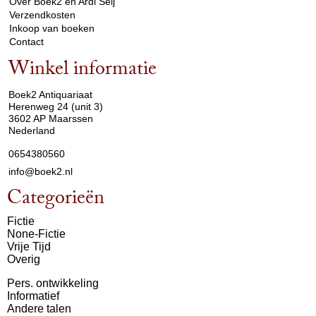
Over Boek2 en Ardi Seij
Verzendkosten
Inkoop van boeken
Contact
Winkel informatie
arrow_drop_down
Boek2 Antiquariaat
Herenweg 24 (unit 3)
3602 AP Maarssen
Nederland
0654380560
info@boek2.nl
Categorieën
Fictie
None-Fictie
Vrije Tijd
Overig
Pers. ontwikkeling
Informatief
Andere talen