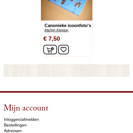
Canonieke icoonfoto's
Martijn Kleppe;
€ 7,50
In winkelwagen
favorite_border
Mijn account
arrow_drop_down
Inloggen/afmelden
Bestellingen
Adressen