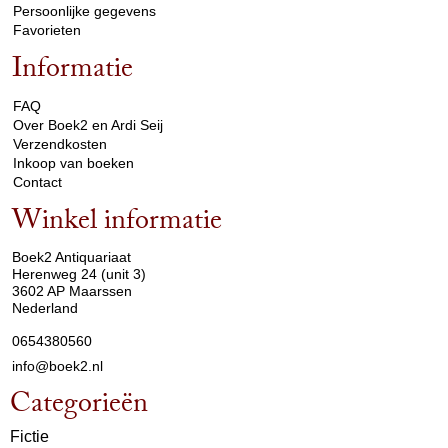
Persoonlijke gegevens
Favorieten
Informatie
arrow_drop_down
FAQ
Over Boek2 en Ardi Seij
Verzendkosten
Inkoop van boeken
Contact
Winkel informatie
arrow_drop_down
Boek2 Antiquariaat
Herenweg 24 (unit 3)
3602 AP Maarssen
Nederland
0654380560
info@boek2.nl
Categorieën
Fictie