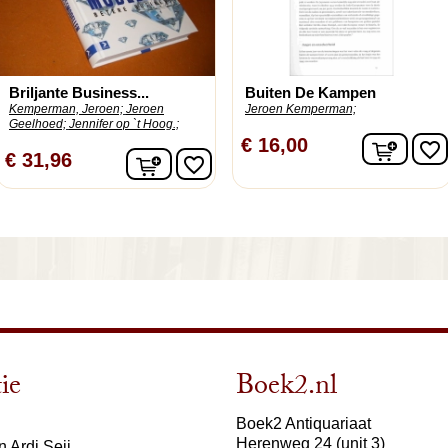
Briljante Business...
Buiten De Kampen
Kemperman, Jeroen;
Jeroen
Jeroen Kemperman;
Geelhoed;
Jennifer op `t Hoog.;
In wi
€ 16,00
favorite_border
In winkelwagen
€ 31,96
favorite_border
ie
Boek2.nl
Boek2 Antiquariaat
Herenweg 24 (unit 3)
 Ardi Seij