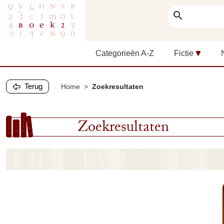
search
Categorieën A-Z
Fictie
Terug
Home
Zoekresultaten
Zoekresultaten