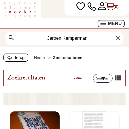
(0)
MENU
search
clear
Terug
Home
Zoekresultaten
Zoekresultaten
2 items
Sorteren