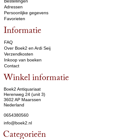
Bestellingen
Adressen
Persoonlijke gegevens
Favorieten
Informatie
arrow_drop_down
FAQ
Over Boek2 en Ardi Seij
Verzendkosten
Inkoop van boeken
Contact
Winkel informatie
arrow_drop_down
Boek2 Antiquariaat
Herenweg 24 (unit 3)
3602 AP Maarssen
Nederland
0654380560
info@boek2.nl
Categorieën