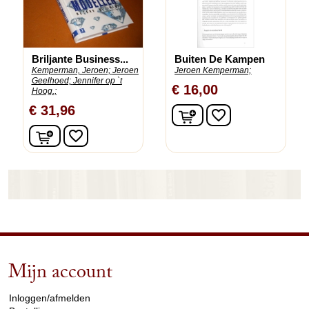
Briljante Business...
Buiten De Kampen
Kemperman, Jeroen;
Jeroen
Jeroen Kemperman;
Geelhoed;
Jennifer op `t
€ 16,00
Hoog.;
€ 31,96
In winkelwagen
favorite_border
In winkelwagen
favorite_border
Mijn account
arrow_drop_down
Inloggen/afmelden