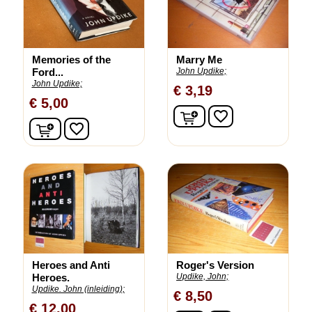
Memories of the
Marry Me
Ford...
John Updike;
John Updike;
€ 3,19
€ 5,00
In winkelwagen
favorite_border
In winkelwagen
favorite_border
Heroes and Anti
Roger's Version
Heroes.
Updike, John;
Updike. John (inleiding);
€ 8,50
€ 12,00