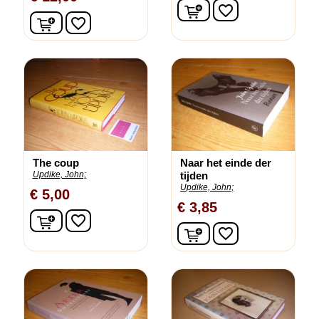
In winkelwagen
favorite_border
In winkelwagen
favorite_border
The coup
Naar het einde der
Updike, John;
tijden
Updike, John;
€ 5,00
€ 3,85
In winkelwagen
favorite_border
In winkelwagen
favorite_border