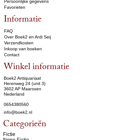
Persoonlijke gegevens
Favorieten
Informatie
arrow_drop_down
FAQ
Over Boek2 en Ardi Seij
Verzendkosten
Inkoop van boeken
Contact
Winkel informatie
arrow_drop_down
Boek2 Antiquariaat
Herenweg 24 (unit 3)
3602 AP Maarssen
Nederland
0654380560
info@boek2.nl
Categorieën
Fictie
None-Fictie