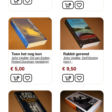
favorite_border
In winkelwagen
favorite_border
Toen het nog kon
Rabbit geremd
John Updike;
Ed van Eeden;
John Updike;
Dolf Koning
Robert Dorsman (vertaling);
(vert.) ;
€ 5,00
€ 9,50
In winkelwagen
In winkelwagen
favorite_border
favorite_border