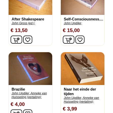
After Shakespeare
Self-Consciousness....
John Gross (ed.);
John Updike;
€ 13,50
€ 15,00
In winkelwagen
In winkelwagen
favorite_border
favorite_border
Brazilie
Naar het einde der
John Updike;
Anneke van
tijden
Huisseling (vertaling);
John Updike;
Anneke van
Huisseling (vertaling);
€ 4,00
€ 3,99
In winkelwagen