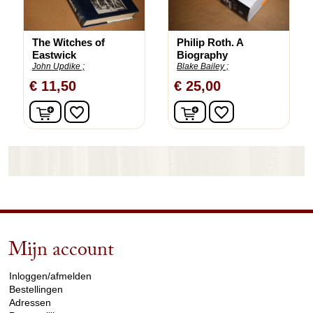
The Witches of
Philip Roth. A
Eastwick
Biography
John Updike ;
Blake Bailey ;
€ 11,50
€ 25,00
In winkelwagen
In winkelwagen
favorite_border
favorite_border
Mijn account
arrow_drop_down
Inloggen/afmelden
Bestellingen
Adressen