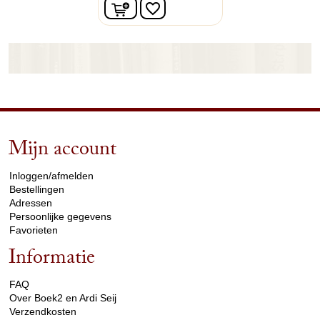
In winkelwagen
favorite_border
Mijn account
arrow_drop_down
Inloggen/afmelden
Bestellingen
Adressen
Persoonlijke gegevens
Favorieten
Informatie
arrow_drop_down
FAQ
Over Boek2 en Ardi Seij
Verzendkosten