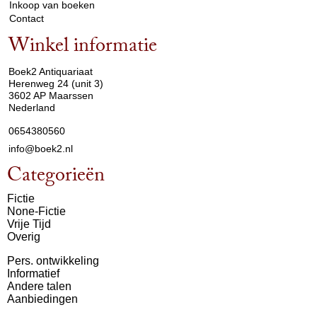
Inkoop van boeken
Contact
Winkel informatie
arrow_drop_down
Boek2 Antiquariaat
Herenweg 24 (unit 3)
3602 AP Maarssen
Nederland
0654380560
info@boek2.nl
Categorieën
Fictie
None-Fictie
Vrije Tijd
Overig
Pers. ontwikkeling
Informatief
Andere talen
Aanbiedingen