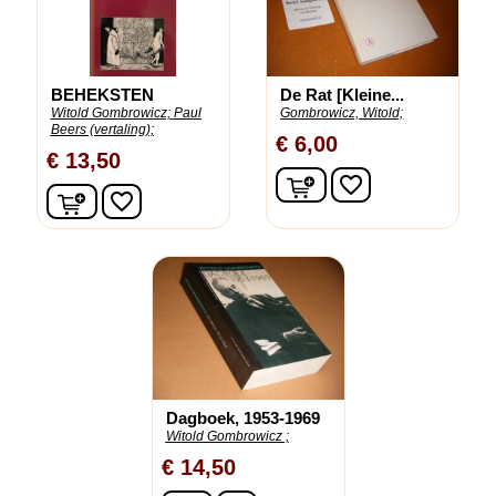
BEHEKSTEN
De Rat [Kleine...
Witold Gombrowicz;
Paul
Gombrowicz, Witold;
Beers (vertaling);
€ 6,00
€ 13,50
In winkelwagen
favorite_border
In winkelwagen
favorite_border
Dagboek, 1953-1969
Witold Gombrowicz ;
€ 14,50