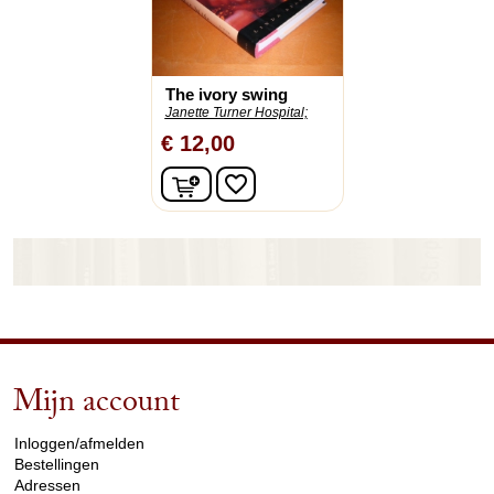
The ivory swing
Janette Turner Hospital;
€ 12,00
In winkelwagen
favorite_border
Mijn account
arrow_drop_down
Inloggen/afmelden
Bestellingen
Adressen