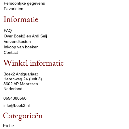
Persoonlijke gegevens
Favorieten
Informatie
arrow_drop_down
FAQ
Over Boek2 en Ardi Seij
Verzendkosten
Inkoop van boeken
Contact
Winkel informatie
arrow_drop_down
Boek2 Antiquariaat
Herenweg 24 (unit 3)
3602 AP Maarssen
Nederland
0654380560
info@boek2.nl
Categorieën
Fictie