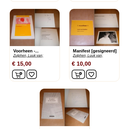
Voorheen -...
Manifest [gesigneerd]
Zutphen, Luuk van;
Zutphen, Luuk van;
€ 15,00
€ 10,00
In winkelwagen
In winkelwagen
favorite_border
favorite_border