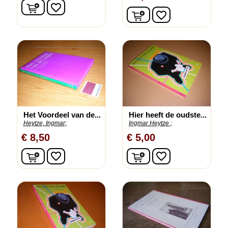
In winkelwagen
favorite_border
In winkelwagen
favorite_border
Het Voordeel van de...
Hier heeft de oudste...
Heytze, Ingmar;
Ingmar Heytze ;
€ 8,50
€ 5,00
In winkelwagen
In winkelwagen
favorite_border
favorite_border