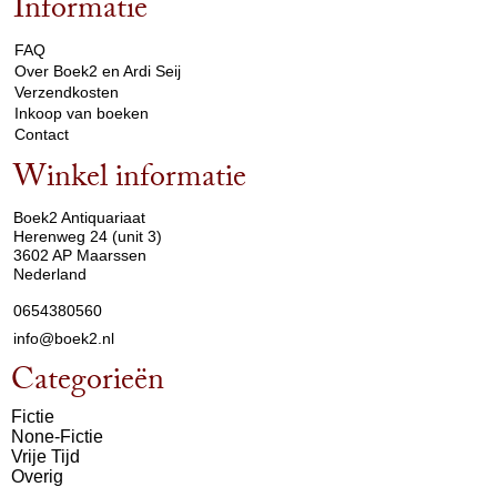
Informatie
arrow_drop_down
FAQ
Over Boek2 en Ardi Seij
Verzendkosten
Inkoop van boeken
Contact
Winkel informatie
arrow_drop_down
Boek2 Antiquariaat
Herenweg 24 (unit 3)
3602 AP Maarssen
Nederland
0654380560
info@boek2.nl
Categorieën
Fictie
None-Fictie
Vrije Tijd
Overig