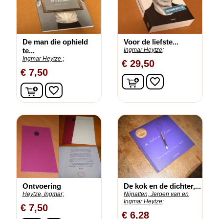
De man die ophield
Voor de liefste...
te...
Ingmar Heytze;
Ingmar Heytze ;
€ 29,50
€ 7,50
In winkelwagen
favorite_border
In winkelwagen
favorite_border
Ontvoering
De kok en de dichter,...
Heytze, Ingmar;
Nijnatten, Jeroen van en
Ingmar Heytze;
€ 7,50
€ 6,28