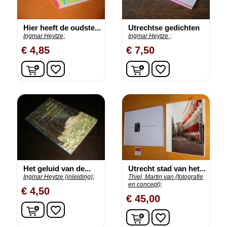
Hier heeft de oudste...
Utrechtse gedichten
Ingmar Heytze;
Ingmar Heytze ;
€ 4,85
€ 7,50
In winkelwagen
In winkelwagen
favorite_border
favorite_border
Het geluid van de...
Utrecht stad van het...
Ingmar Heytze (inleiding);
Thiel, Martin van (fotografie
en concept);
€ 4,50
€ 45,00
In winkelwagen
favorite_border
In winkelwagen
favorite_border