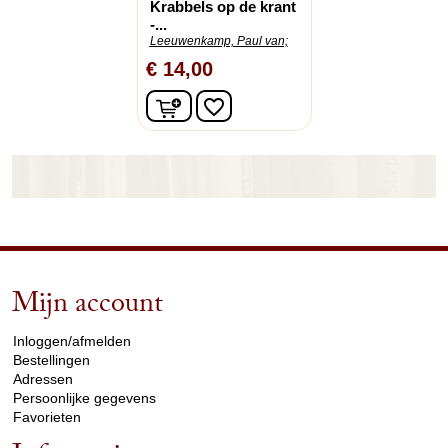
Krabbels op de krant
-...
Leeuwenkamp, Paul van;
€ 14,00
In winkelwagen
favorite_border
Mijn account
arrow_drop_down
Inloggen/afmelden
Bestellingen
Adressen
Persoonlijke gegevens
Favorieten